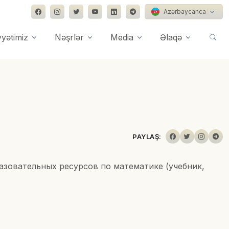
Azərbaycanca
yyətimiz
Nəşrlər
Media
Əlaqə
PAYLAŞ:
азовательных ресурсов по математике (учебник,