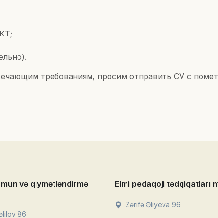
ИКТ;
ельно).
вечающим требованиям, просим отправить CV с помет
zmun və qiymətləndirmə
Elmi pedaqoji tədqiqatları 
Zərifə Əliyeva 96
lilov 86