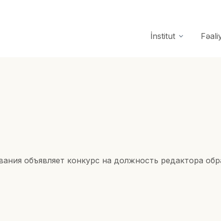
İnstitut
Fəali
ания объявляет конкурс на должность редактора обр