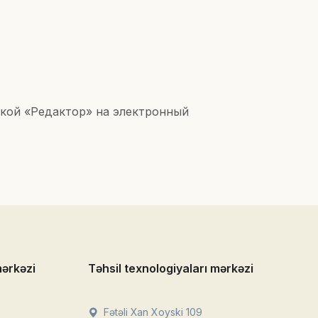
кой «Редактор» на электронный
mərkəzi
Təhsil texnologiyaları mərkəzi
Fətəli Xan Xoyski 109