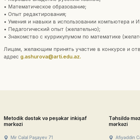
• Математическое образование;
• Опыт редактирования;
• Умения и навыки в использовании компьютера и 
• Педагогический опыт (желательно);
• Знакомство с куррикулумом по математике (желат
Лицам, желающим принять участие в конкурсе и от
адрес
g.ashurova@arti.edu.az.
Metodik dəstək və peşəkar inkişaf
Təhsildə mə
mərkəzi
mərkəzi
Mir Cəlal Paşayev 71
Afiyəddin Cə