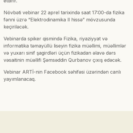
etdirir.
Növbəti vebinar 22 aprel tarixində saat 17:00-da fizika
fənni üzrə “Elektrodinamika ll hissə” mövzusunda
keçiriləcək.
Vebinarda spiker qismində Fizika, riyaziyyat və
informatika təmayüllü liseyin fizika müəllimi, müəllimlər
və yuxarı sinif şagirdləri üçün fizikadan əlavə dərs
vəsaitinin müəllifi Şəmsəddin Qurbanov çıxış edəcək.
Vebinar ARTİ-nin Facebook səhifəsi üzərindən canlı
yayımlanacaq.