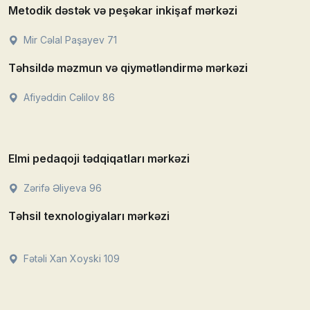
Metodik dəstək və peşəkar inkişaf mərkəzi
Mir Cəlal Paşayev 71
Təhsildə məzmun və qiymətləndirmə mərkəzi
Afiyəddin Cəlilov 86
Elmi pedaqoji tədqiqatları mərkəzi
Zərifə Əliyeva 96
Təhsil texnologiyaları mərkəzi
Fətəli Xan Xoyski 109