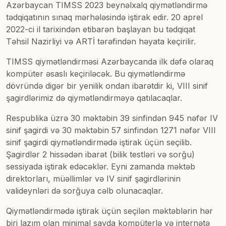
Azərbaycan TIMSS 2023 beynəlxalq qiymətləndirmə
tədqiqatının sınaq mərhələsində iştirak edir. 20 aprel
2022-ci il tarixindən etibarən başlayan bu tədqiqat
Təhsil Nazirliyi və ARTİ tərəfindən həyata keçirilir.
TIMSS qiymətləndirməsi Azərbaycanda ilk dəfə olaraq
kompüter əsaslı keçiriləcək. Bu qiymətləndirmə
dövründə digər bir yenilik ondan ibarətdir ki, VIII sinif
şagirdlərimiz də qiymətləndirməyə qatılacaqlar.
Respublika üzrə 30 məktəbin 39 sinfindən 945 nəfər IV
sinif şagirdi və 30 məktəbin 57 sinfindən 1271 nəfər VIII
sinif şagirdi qiymətləndirmədə iştirak üçün seçilib.
Şagirdlər 2 hissədən ibarət (bilik testləri və sorğu)
sessiyada iştirak edəcəklər. Eyni zamanda məktəb
direktorları, müəllimlər və IV sinif şagirdlərinin
valideynləri də sorğuya cəlb olunacaqlar.
Qiymətləndirmədə iştirak üçün seçilən məktəblərin hər
biri lazım olan minimal sayda kompüterlə və internətə