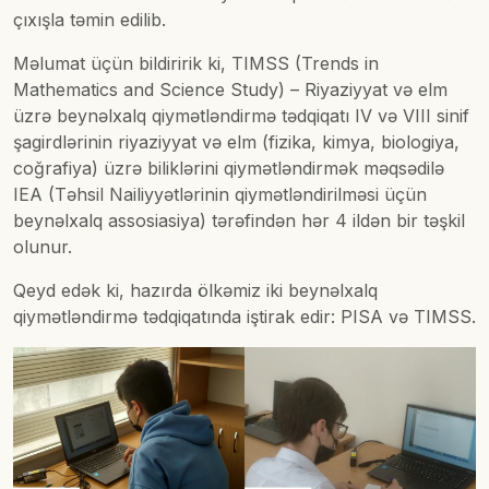
çıxışla təmin edilib.
Məlumat üçün bildiririk ki, TIMSS (Trends in
Mathematics and Science Study) – Riyaziyyat və elm
üzrə beynəlxalq qiymətləndirmə tədqiqatı IV və VIII sinif
şagirdlərinin riyaziyyat və elm (fizika, kimya, biologiya,
coğrafiya) üzrə biliklərini qiymətləndirmək məqsədilə
IEA (Təhsil Nailiyyətlərinin qiymətləndirilməsi üçün
beynəlxalq assosiasiya) tərəfindən hər 4 ildən bir təşkil
olunur.
Qeyd edək ki, hazırda ölkəmiz iki beynəlxalq
qiymətləndirmə tədqiqatında iştirak edir: PISA və TIMSS.