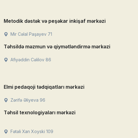
Metodik dəstək və peşəkar inkişaf mərkəzi
Mir Cəlal Paşayev 71
Təhsildə məzmun və qiymətləndirmə mərkəzi
Afiyəddin Cəlilov 86
Elmi pedaqoji tədqiqatları mərkəzi
Zərifə Əliyeva 96
Təhsil texnologiyaları mərkəzi
Fətəli Xan Xoyski 109