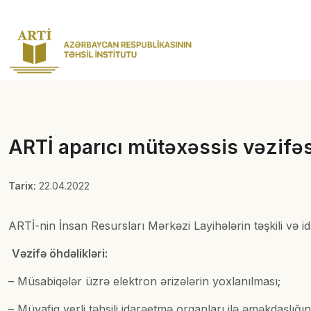
ARTİ aparıcı mütəxəssis vəzifəs
Tarix:
22.04.2022
ARTİ-nin İnsan Resursları Mərkəzi Layihələrin təşkili və 
Vəzifə öhdəlikləri:
– Müsabiqələr üzrə elektron ərizələrin yoxlanılması;
– Müvafiq yerli təhsili idarəetmə orqanları ilə əməkdaşlığı