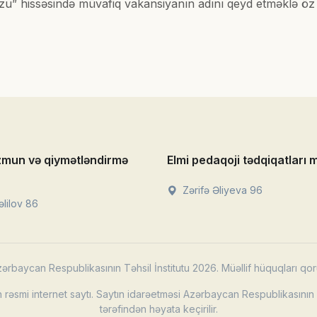
u” hissəsində müvafiq vakansiyanın adını qeyd etməklə öz 
zmun və qiymətləndirmə
Elmi pedaqoji tədqiqatları 
Zərifə Əliyeva 96
lilov 86
ərbaycan Respublikasının Təhsil İnstitutu 2026. Müəllif hüquqları qor
rəsmi internet saytı. Saytın idarəetməsi Azərbaycan Respublikasının T
tərəfindən həyata keçirilir.