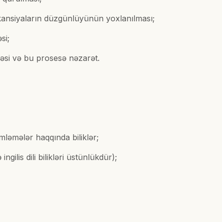
kansiyaların düzgünlüyünün yoxlanılması;
si;
məsi və bu prosesə nəzarət.
mləmələr haqqında biliklər;
gilis dili bilikləri üstünlükdür);