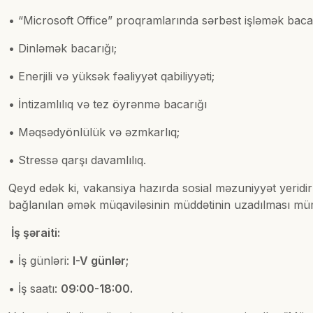
• “Microsoft Office” proqramlarında sərbəst işləmək bacar
• Dinləmək bacarığı;
• Enerjili və yüksək fəaliyyət qabiliyyəti;
• İntizamlılıq və tez öyrənmə bacarığı
• Məqsədyönlülük və əzmkarlıq;
• Stressə qarşı davamlılıq.
Qeyd edək ki, vakansiya hazırda sosial məzuniyyət yeridir
bağlanılan əmək müqaviləsinin müddətinin uzadılması m
İş şəraiti:
• İş günləri:
I-V günlər;
• İş saatı:
09:00-18:00.