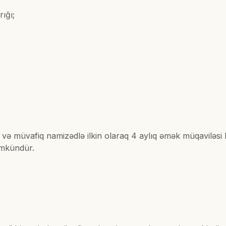
ığı;
 və müvafiq namizədlə ilkin olaraq 4 aylıq əmək müqaviləsi 
ümkündür.