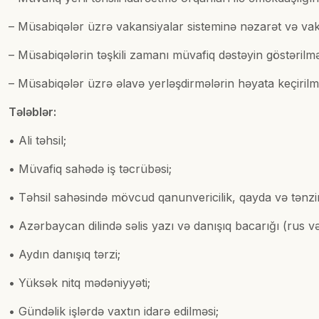
– Müsabiqələr üzrə vakansiyalar sisteminə nəzarət və va
– Müsabiqələrin təşkili zamanı müvafiq dəstəyin göstərilmə
– Müsabiqələr üzrə əlavə yerləşdirmələrin həyata keçiril
Tələblər:
• Ali təhsil;
• Müvafiq sahədə iş təcrübəsi;
• Təhsil sahəsində mövcud qanunvericilik, qayda və tənzi
• Azərbaycan dilində səlis yazı və danışıq bacarığı (rus və in
• Aydın danışıq tərzi;
• Yüksək nitq mədəniyyəti;
• Gündəlik işlərdə vaxtın idarə edilməsi;