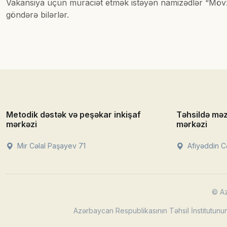
Vakansiya üçün müraciət etmək istəyən namizədlər “Mövz
göndərə bilərlər.
Metodik dəstək və peşəkar inkişaf
Təhsildə mə
mərkəzi
mərkəzi
Mir Cəlal Paşayev 71
Afiyəddin Cə
© Az
Azərbaycan Respublikasının Təhsil İnstitutunun 