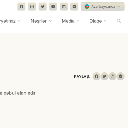
Azərbaycanca
yyətimiz
Nəşrlər
Media
Əlaqə
PAYLAŞ:
ə qəbul elan edir.