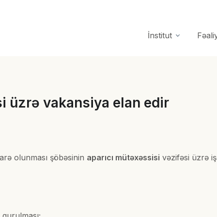
İnstitut
Fəali
i üzrə vakansiya elan edir
idarə olunması şöbəsinin
aparıcı mütəxəssisi
vəzifəsi üzrə iş
n qurulması;