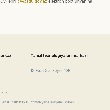
CV-lərini
cv@edu.gov.az
elektron poçt ünvanına
mərkəzi
Təhsil texnologiyaları mərkəzi
Fətəli Xan Xoyski 109
unur.
əhsil İnstitutunun İctimaiyyətlə əlaqələr şöbəsi