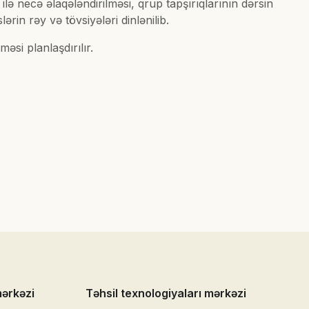
ilə necə əlaqələndirilməsi, qrup tapşırıqlarının dərsin
in rəy və tövsiyələri dinlənilib.
si planlaşdırılır.
mərkəzi
Təhsil texnologiyaları mərkəzi