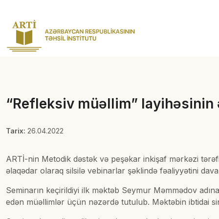
“Refleksiv müəllim” layihəsinin 
Tarix:
26.04.2022
ARTİ-nin Metodik dəstək və peşəkar inkişaf mərkəzi tərəfin
əlaqədar olaraq silsilə vebinarlar şəklində fəaliyyətini d
Seminarın keçirildiyi ilk məktəb Seymur Məmmədov adına 30
edən müəllimlər üçün nəzərdə tutulub. Məktəbin ibtidai s