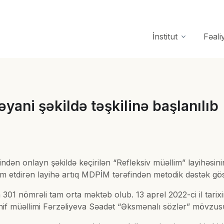
İnstitut
Fəali
əyani şəkildə təşkilinə başlanılıb
dən onlayn şəkildə keçirilən “Refleksiv müəllim” layihəsinin 
avam etdirən layihə artıq MDPİM tərəfindən metodik dəstək gös
1 nömrəli tam orta məktəb olub. 13 aprel 2022-ci il tarixind
inif müəllimi Fərzəliyeva Səadət “Əksmənalı sözlər” mövzus