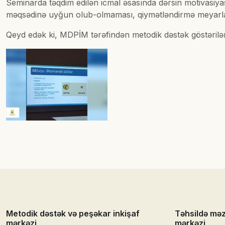
Seminarda təqdim edilən icmal əsasında dərsin motivasiyasın
məqsədinə uyğun olub-olmaması, qiymətləndirmə meyarları k
Qeyd edək ki, MDPİM tərəfindən metodik dəstək göstərilən 
Metodik dəstək və peşəkar inkişaf
Təhsildə mə
mərkəzi
mərkəzi