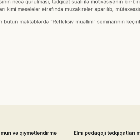
ın necə qurulması, tədqiqat sualı ilə motivasiyanın bir-biri 
imi məsələlər ətrafında müzakirələr aparılıb, mütəxəssislər
bütün məktəblərdə “Refleksiv müəllim” seminarının keçirilmə
zmun və qiymətləndirmə
Elmi pedaqoji tədqiqatları 