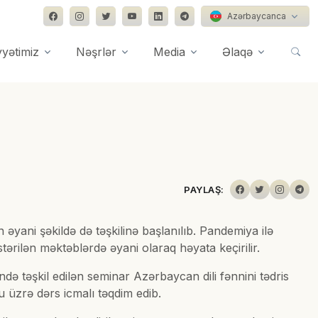
Azərbaycanca
yyətimiz
Nəşrlər
Media
Əlaqə
PAYLAŞ:
əyani şəkildə də təşkilinə başlanılıb. Pandemiya ilə
tərilən məktəblərdə əyani olaraq həyata keçirilir.
ə təşkil edilən seminar Azərbaycan dili fənnini tədris
u üzrə dərs icmalı təqdim edib.