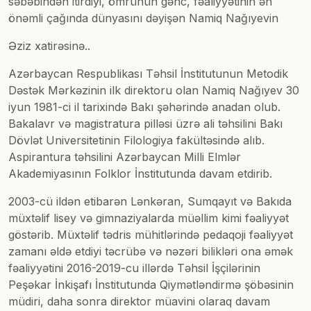
səbəbindən itirdiyi, ömrünün gənc, fəaliyyətinin ən
önəmli çağında dünyasını dəyişən Namiq Nağıyevin
Əziz xatirəsinə..
Azərbaycan Respublikası Təhsil İnstitutunun Metodik
Dəstək Mərkəzinin ilk direktoru olan Namiq Nağıyev 30
iyun 1981-ci il tarixində Bakı şəhərində anadan olub.
Bakalavr və magistratura pilləsi üzrə ali təhsilini Bakı
Dövlət Universitetinin Filologiya fakültəsində alıb.
Aspirantura təhsilini Azərbaycan Milli Elmlər
Akademiyasının Folklor İnstitutunda davam etdirib.
2003-cü ildən etibarən Lənkəran, Sumqayıt və Bakıda
müxtəlif lisey və gimnaziyalarda müəllim kimi fəaliyyət
göstərib. Müxtəlif tədris mühitlərində pedaqoji fəaliyyət
zamanı əldə etdiyi təcrübə və nəzəri bilikləri ona əmək
fəaliyyətini 2016-2019-cu illərdə Təhsil İşçilərinin
Peşəkar İnkişafı İnstitutunda Qiymətləndirmə şöbəsinin
müdiri, daha sonra direktor müavini olaraq davam