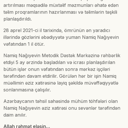
artırılması məqsədilə müxtəlif məzmunları əhatə edən
təlim proqramlarının hazırlanması və təlimlərin təşkili
planlaşdırıldı.
28 aprel 2021-ci il tarixində, ömrünün ən yaradıcı
illərində gözlərini əbədiyyətə yuman Namiq Nağıyevin
vəfatından 1 il ötür.
Namiq Nağıyevin Metodik Dəstək Mərkəzinə rəhbərlik
etdiyi 5 ay ərzində başladılan və icrası planlaşdırılan
bütün işlər onun vəfatından sonra mərkəz işçiləri
tərəfindən davam etdirilir. Görülən hər bir işin Namiq
müəllimin əziz xatirəsinə layiq şəkildə müvəffəqiyyətlə
sonlanmasına çalışılır.
Azərbaycanın təhsil sahəsində mühüm töhfələri olan
Namiq Nağıyevin əziz xatirəsi onu sevənlər tərəfindən
daim anılır.
Allah rəhmət eləsin…