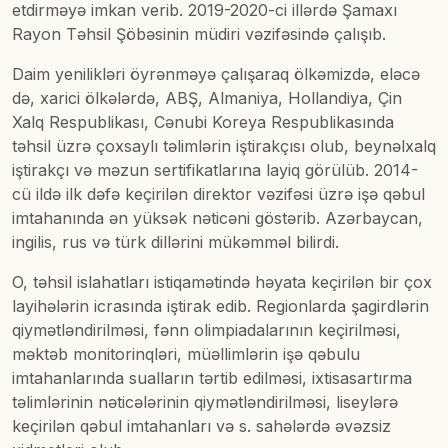
etdirməyə imkan verib. 2019-2020-ci illərdə Şamaxı
Rayon Təhsil Şöbəsinin müdiri vəzifəsində çalışıb.
Daim yenilikləri öyrənməyə çalışaraq ölkəmizdə, eləcə
də, xarici ölkələrdə, ABŞ, Almaniya, Hollandiya, Çin
Xalq Respublikası, Cənubi Koreya Respublikasında
təhsil üzrə çoxsaylı təlimlərin iştirakçısı olub, beynəlxalq
iştirakçı və məzun sertifikatlarına layiq görülüb. 2014-
cü ildə ilk dəfə keçirilən direktor vəzifəsi üzrə işə qəbul
imtahanında ən yüksək nəticəni göstərib. Azərbaycan,
ingilis, rus və türk dillərini mükəmməl bilirdi.
O, təhsil islahatları istiqamətində həyata keçirilən bir çox
layihələrin icrasında iştirak edib. Regionlarda şagirdlərin
qiymətləndirilməsi, fənn olimpiadalarının keçirilməsi,
məktəb monitorinqləri, müəllimlərin işə qəbulu
imtahanlarında sualların tərtib edilməsi, ixtisasartırma
təlimlərinin nəticələrinin qiymətləndirilməsi, liseylərə
keçirilən qəbul imtahanları və s. sahələrdə əvəzsiz