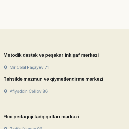
Metodik dəstək və peşəkar inkişaf mərkəzi
Mir Cəlal Paşayev 71
Təhsildə məzmun və qiymətləndirmə mərkəzi
Afiyəddin Cəlilov 86
Elmi pedaqoji tədqiqatları mərkəzi
Zərifə Əliyeva 96