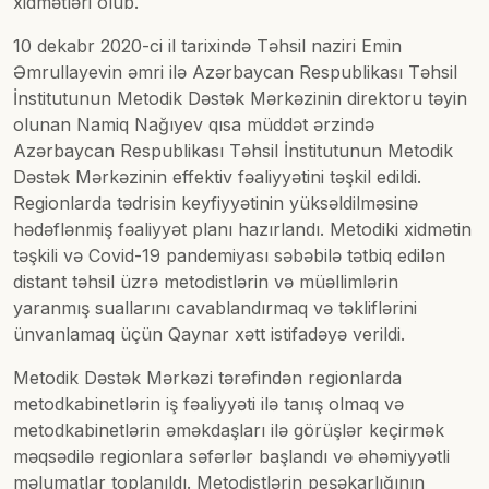
xidmətləri olub.
10 dekabr 2020-ci il tarixində Təhsil naziri Emin
Əmrullayevin əmri ilə Azərbaycan Respublikası Təhsil
İnstitutunun Metodik Dəstək Mərkəzinin direktoru təyin
olunan Namiq Nağıyev qısa müddət ərzində
Azərbaycan Respublikası Təhsil İnstitutunun Metodik
Dəstək Mərkəzinin effektiv fəaliyyətini təşkil edildi.
Regionlarda tədrisin keyfiyyətinin yüksəldilməsinə
hədəflənmiş fəaliyyət planı hazırlandı. Metodiki xidmətin
təşkili və Covid-19 pandemiyası səbəbilə tətbiq edilən
distant təhsil üzrə metodistlərin və müəllimlərin
yaranmış suallarını cavablandırmaq və təkliflərini
ünvanlamaq üçün Qaynar xətt istifadəyə verildi.
Metodik Dəstək Mərkəzi tərəfindən regionlarda
metodkabinetlərin iş fəaliyyəti ilə tanış olmaq və
metodkabinetlərin əməkdaşları ilə görüşlər keçirmək
məqsədilə regionlara səfərlər başlandı və əhəmiyyətli
məlumatlar toplanıldı. Metodistlərin peşəkarlığının