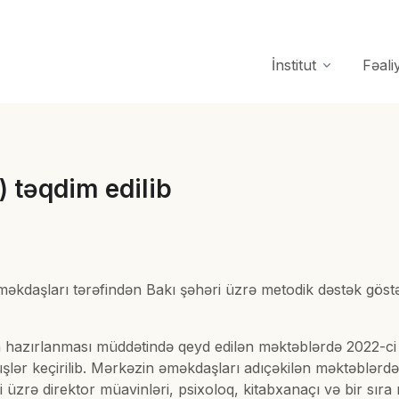
İnstitut
Fəali
) təqdim edilib
əkdaşları tərəfindən Bakı şəhəri üzrə metodik dəstək göstə
nın hazırlanması müddətində qeyd edilən məktəblərdə 2022-c
lər keçirilib. Mərkəzin əməkdaşları adıçəkilən məktəblərdə 
əri üzrə direktor müavinləri, psixoloq, kitabxanaçı və bir sır