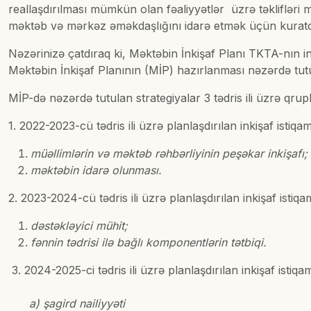
reallaşdırılması mümkün olan fəaliyyətlər üzrə təkliflər
məktəb və mərkəz əməkdaşlığını idarə etmək üçün kurator
Nəzərinizə çatdıraq ki, Məktəbin İnkişaf Planı TKTA-nın 
Məktəbin İnkişaf Planının (MİP) hazırlanması nəzərdə tutu
MİP-də nəzərdə tutulan strategiyalar 3 tədris ili üzrə qrupl
1. 2022-2023-cü tədris ili üzrə planlaşdırılan inkişaf istiqa
müəllimlərin və məktəb rəhbərliyinin peşəkar inkişafı
məktəbin idarə olunması.
2. 2023-2024-cü tədris ili üzrə planlaşdırılan inkişaf istiqa
dəstəkləyici mühit;
fənnin tədrisi ilə bağlı komponentlərin tətbiqi.
3. 2024-2025-ci tədris ili üzrə planlaşdırılan inkişaf istiqa
a) şagird nailiyyəti