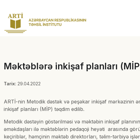
Məktəblərə inkişaf planları (MİP
Tarix:
29.04.2022
ARTİ-nin Metodik dəstək və peşəkar inkişaf mərkəzinin əm
inkişaf planları (MİP) təqdim edilib.
Metodik dəstəyin göstərilməsi və məktəbin inkişaf planı
əməkdaşları ilə məktəblərin pedaqoji heyəti arasında görüş
keçiriblər, həmçinin məktəb direktorları, təlim-tərbiyə işl