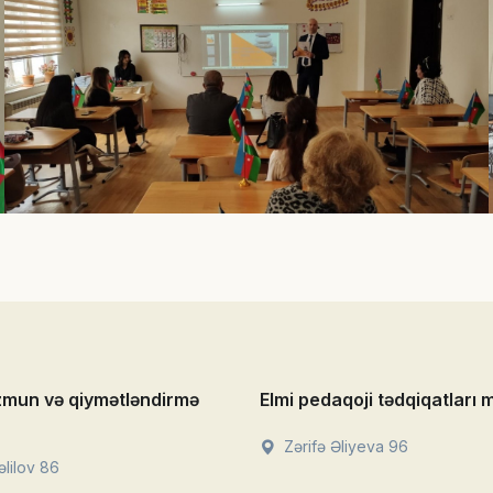
zmun və qiymətləndirmə
Elmi pedaqoji tədqiqatları 
Zərifə Əliyeva 96
lilov 86