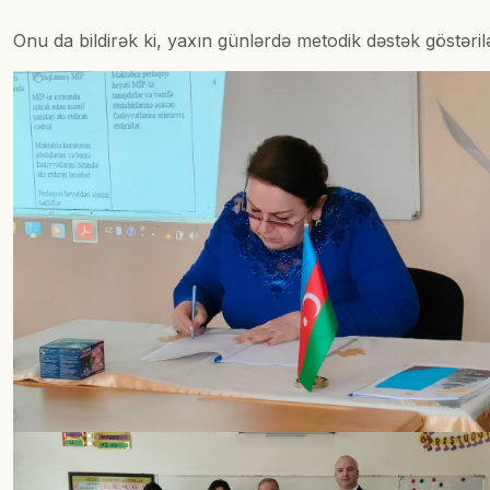
Onu da bildirək ki, yaxın günlərdə metodik dəstək göstəri