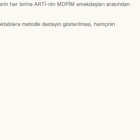
blərin hər birinə ARTİ-nin MDPİM əməkdaşları arasından
ktəblərə metodik dəstəyin göstərilməsi, həmçinin