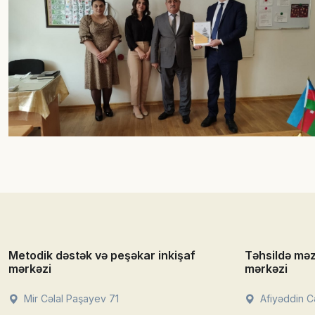
Metodik dəstək və peşəkar inkişaf
Təhsildə mə
mərkəzi
mərkəzi
Mir Cəlal Paşayev 71
Afiyəddin Cə