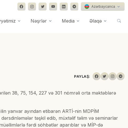
Azərbaycanca
yyətimiz
Nəşrlər
Media
Əlaqə
PAYLAŞ:
rilən 38, 75, 154, 227 və 301 nömrəli orta məktəblərə
i ilin yanvar ayından etibarən ARTİ-nin MDPİM
dərsdinləmələr təşkil edib, müxtəlif təlim və seminarlar
a müəllimlərlə fərdi söhbətlər aparıblar və MİP-də