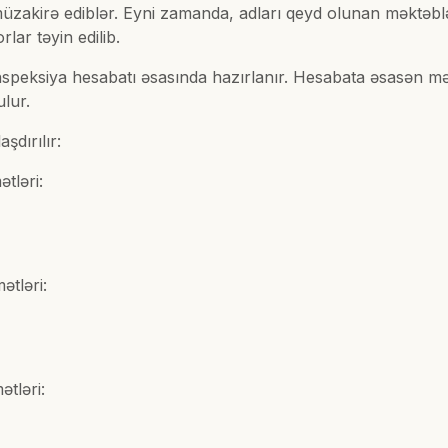
i müzakirə ediblər. Eyni zamanda, adları qeyd olunan məktə
lar təyin edilib.
inspeksiya hesabatı əsasında hazırlanır. Hesabata əsasən mə
lur.
aşdırılır:
mətləri:
;
mətləri:
mətləri: