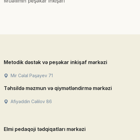
Müəllimin peşəkar inkişafı
Metodik dəstək və peşəkar inkişaf mərkəzi
Mir Cəlal Paşayev 71
Təhsildə məzmun və qiymətləndirmə mərkəzi
Afiyəddin Cəlilov 86
Elmi pedaqoji tədqiqatları mərkəzi