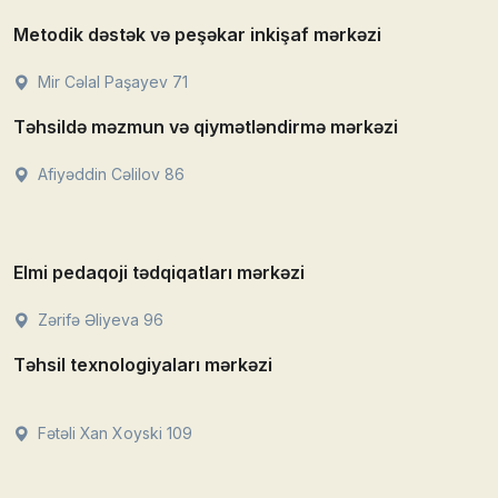
Metodik dəstək və peşəkar inkişaf mərkəzi
Mir Cəlal Paşayev 71
Təhsildə məzmun və qiymətləndirmə mərkəzi
Afiyəddin Cəlilov 86
Elmi pedaqoji tədqiqatları mərkəzi
Zərifə Əliyeva 96
Təhsil texnologiyaları mərkəzi
Fətəli Xan Xoyski 109