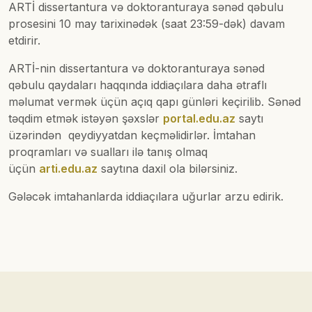
ARTİ dissertantura və doktoranturaya sənəd qəbulu
prosesini 10 may tarixinədək (saat 23:59-dək) davam
etdirir.
ARTİ-nin dissertantura və doktoranturaya sənəd
qəbulu qaydaları haqqında iddiaçılara daha ətraflı
məlumat vermək üçün açıq qapı günləri keçirilib. Sənəd
təqdim etmək istəyən şəxslər
portal.edu.az
saytı
üzərindən qeydiyyatdan keçməlidirlər. İmtahan
proqramları və sualları ilə tanış olmaq
üçün
arti.edu.az
saytına daxil ola bilərsiniz.
Gələcək imtahanlarda iddiaçılara uğurlar arzu edirik.