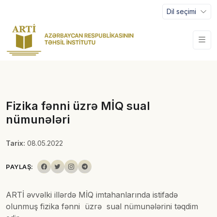
Dil seçimi
Fizika fənni üzrə MİQ sual
nümunələri
Tarix:
08.05.2022
PAYLAŞ:
ARTİ əvvəlki illərdə MİQ imtahanlarında istifadə
olunmuş fizika fənni üzrə sual nümunələrini təqdim