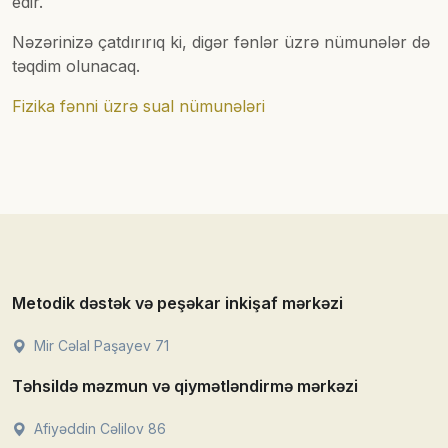
edir.
Nəzərinizə çatdırırıq ki, digər fənlər üzrə nümunələr də
təqdim olunacaq.
Fizika fənni üzrə sual nümunələri
Metodik dəstək və peşəkar inkişaf mərkəzi
Mir Cəlal Paşayev 71
Təhsildə məzmun və qiymətləndirmə mərkəzi
Afiyəddin Cəlilov 86