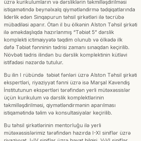
üzrə kurikulumların və dərsliklərin təkmilləşdirilməsi
istiqamətində beynəlxalq qiymətləndirmə tədqiqatlarında
liderlik edən Sinqapurun təhsil şirkətləri ilə təcrübə
mübadiləsi aparır. Ötən il bu ölkənin Alston Təhsil şirkəti
ilə əməkdaşlıqda hazırlanmış “Təbiət 5” dərslik
komplekti ictimaiyyətə təqdim olunub və ölkədə ilk
dəfə Təbiət fənninin tədrisi zamanı sınaqdan keçirilib.
Növbəti tədris ilindən bu dərslik komplektinin kütləvi
istifadəsi nəzərdə tutulur.
Bu ilin I rübündə təbiət fənləri üzrə Alston Təhsil şirkəti
ekspertləri, riyaziyyat fənni üzrə isə Marşal Kavendiş
İnstitutunun ekspertləri tərəfindən yerli mütəxəssislər
üçün kurikulum və dərslik komplektlərinin
təkmilləşdirilməsi, qiymətləndirmənin aparılması
istiqamətində təlim və konsultasiyalar keçirilib.
Bu təhsil şirkətlərinin mentorluğu ilə yerli
mütəxəssislərimiz tərəfindən hazırda I-XI siniflər üzrə
riyaziyyat, I-IV siniflər üzrə həyat bilgisi, V-VI siniflər