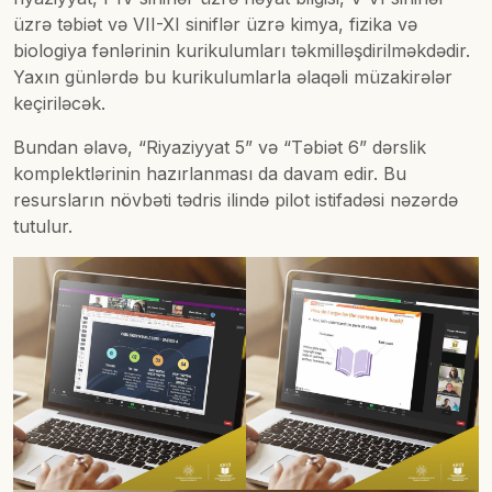
üzrə təbiət və VII-XI siniflər üzrə kimya, fizika və
biologiya fənlərinin kurikulumları təkmilləşdirilməkdədir.
Yaxın günlərdə bu kurikulumlarla əlaqəli müzakirələr
keçiriləcək.
Bundan əlavə, “Riyaziyyat 5” və “Təbiət 6” dərslik
komplektlərinin hazırlanması da davam edir. Bu
resursların növbəti tədris ilində pilot istifadəsi nəzərdə
tutulur.