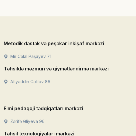
Metodik dəstək və peşəkar inkişaf mərkəzi
Mir Cəlal Paşayev 71
Təhsildə məzmun və qiymətləndirmə mərkəzi
Afiyəddin Cəlilov 86
Elmi pedaqoji tədqiqatları mərkəzi
Zərifə Əliyeva 96
Təhsil texnologiyaları mərkəzi