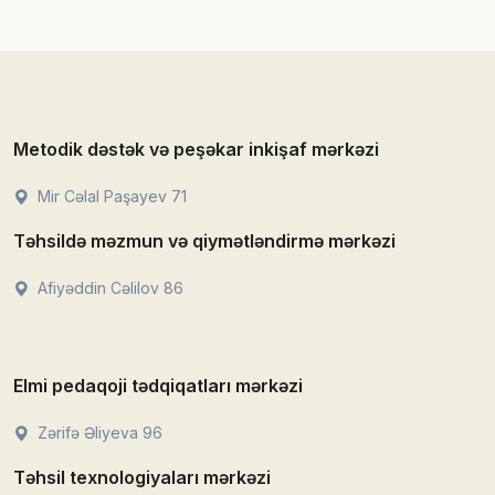
Metodik dəstək və peşəkar inkişaf mərkəzi
Mir Cəlal Paşayev 71
Təhsildə məzmun və qiymətləndirmə mərkəzi
Afiyəddin Cəlilov 86
Elmi pedaqoji tədqiqatları mərkəzi
Zərifə Əliyeva 96
Təhsil texnologiyaları mərkəzi