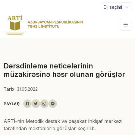
Dil seçimi
Dərsdinləmə nəticələrinin
müzakirəsinə həsr olunan görüşlər
Tarix:
31.05.2022
PAYLAŞ:
ARTİ-nin Metodik dəstək və peşəkar inkişaf mərkəzi
tərəfindən məktəblərlə görüşlər keçirilib.