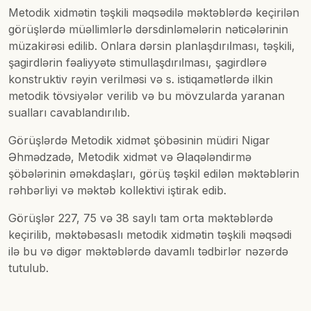
Metodik xidmətin təşkili məqsədilə məktəblərdə keçirilən
görüşlərdə müəllimlərlə dərsdinləmələrin nəticələrinin
müzakirəsi edilib. Onlara dərsin planlaşdırılması, təşkili,
şagirdlərin fəaliyyətə stimullaşdırılması, şagirdlərə
konstruktiv rəyin verilməsi və s. istiqamətlərdə ilkin
metodik tövsiyələr verilib və bu mövzularda yaranan
sualları cavablandırılıb.
Görüşlərdə Metodik xidmət şöbəsinin müdiri Nigar
Əhmədzadə, Metodik xidmət və Əlaqələndirmə
şöbələrinin əməkdaşları, görüş təşkil edilən məktəblərin
rəhbərliyi və məktəb kollektivi iştirak edib.
Görüşlər 227, 75 və 38 saylı tam orta məktəblərdə
keçirilib, məktəbəsaslı metodik xidmətin təşkili məqsədi
ilə bu və digər məktəblərdə davamlı tədbirlər nəzərdə
tutulub.