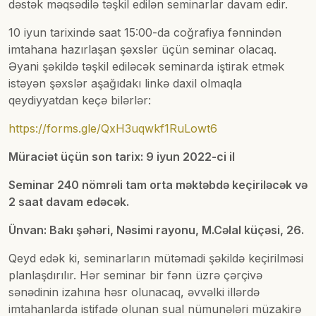
dəstək məqsədilə təşkil edilən seminarlar davam edir.
10 iyun tarixində saat 15:00-da coğrafiya fənnindən
imtahana hazırlaşan şəxslər üçün seminar olacaq.
Əyani şəkildə təşkil ediləcək seminarda iştirak etmək
istəyən şəxslər aşağıdakı linkə daxil olmaqla
qeydiyyatdan keçə bilərlər:
https://forms.gle/QxH3uqwkf1RuLowt6
Müraciət üçün son tarix: 9 iyun 2022-ci il
Seminar 240 nömrəli tam orta məktəbdə keçiriləcək və
2 saat davam edəcək.
Ünvan: Bakı şəhəri, Nəsimi rayonu, M.Cəlal küçəsi, 26.
Qeyd edək ki, seminarların mütəmadi şəkildə keçirilməsi
planlaşdırılır. Hər seminar bir fənn üzrə çərçivə
sənədinin izahına həsr olunacaq, əvvəlki illərdə
imtahanlarda istifadə olunan sual nümunələri müzakirə