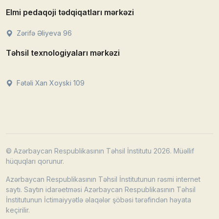
Elmi pedaqoji tədqiqatları mərkəzi
Zərifə Əliyeva 96
Təhsil texnologiyaları mərkəzi
Fətəli Xan Xoyski 109
© Azərbaycan Respublikasının Təhsil İnstitutu 2026. Müəllif
hüquqları qorunur.
Azərbaycan Respublikasının Təhsil İnstitutunun rəsmi internet
saytı. Saytın idarəetməsi Azərbaycan Respublikasının Təhsil
İnstitutunun İctimaiyyətlə əlaqələr şöbəsi tərəfindən həyata
keçirilir.