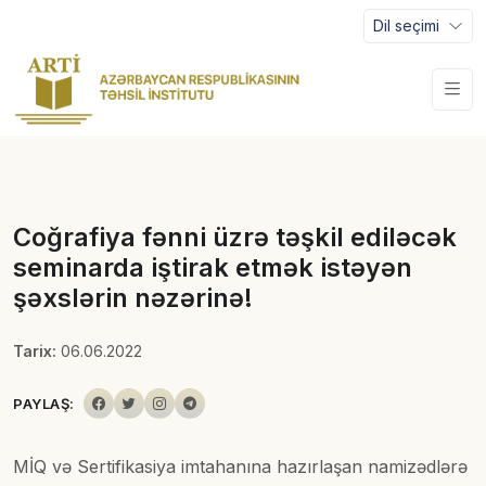
Dil seçimi
Coğrafiya fənni üzrə təşkil ediləcək
seminarda iştirak etmək istəyən
şəxslərin nəzərinə!
Tarix:
06.06.2022
PAYLAŞ:
MİQ və Sertifikasiya imtahanına hazırlaşan namizədlərə