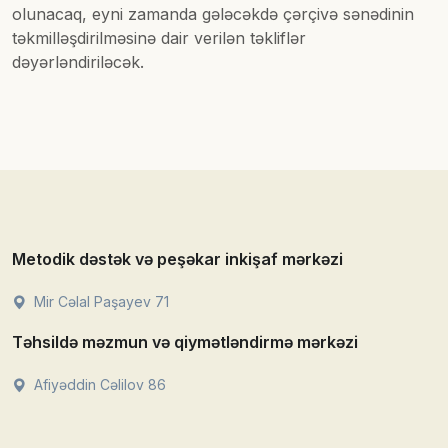
olunacaq, eyni zamanda gələcəkdə çərçivə sənədinin
təkmilləşdirilməsinə dair verilən təkliflər
dəyərləndiriləcək.
Metodik dəstək və peşəkar inkişaf mərkəzi
Mir Cəlal Paşayev 71
Təhsildə məzmun və qiymətləndirmə mərkəzi
Afiyəddin Cəlilov 86