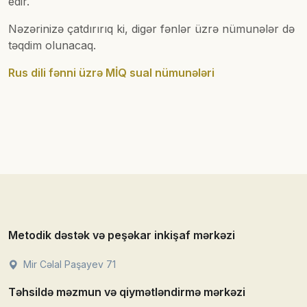
edir.
Nəzərinizə çatdırırıq ki, digər fənlər üzrə nümunələr də
təqdim olunacaq.
Rus dili fənni üzrə MİQ sual nümunələri
Metodik dəstək və peşəkar inkişaf mərkəzi
Mir Cəlal Paşayev 71
Təhsildə məzmun və qiymətləndirmə mərkəzi