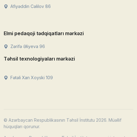
Afiyəddin Cəlilov 86
Elmi pedaqoji tədqiqatları mərkəzi
Zərifə Əliyeva 96
Təhsil texnologiyaları mərkəzi
Fətəli Xan Xoyski 109
© Azərbaycan Respublikasının Təhsil İnstitutu 2026. Müəllif
hüquqları qorunur.