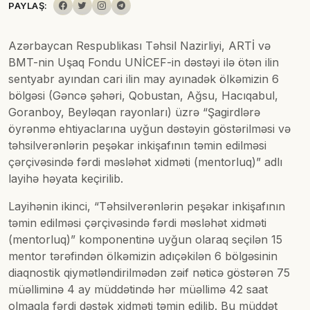
PAYLAŞ:
Azərbaycan Respublikası Təhsil Nazirliyi, ARTİ və
BMT-nin Uşaq Fondu UNİCEF-in dəstəyi ilə ötən ilin
sentyabr ayından cari ilin may ayınadək ölkəmizin 6
bölgəsi (Gəncə şəhəri, Qobustan, Ağsu, Hacıqabul,
Goranboy, Beyləqan rayonları) üzrə “Şagirdlərə
öyrənmə ehtiyaclarına uyğun dəstəyin göstərilməsi və
təhsilverənlərin peşəkar inkişafının təmin edilməsi
çərçivəsində fərdi məsləhət xidməti (mentorluq)” adlı
layihə həyata keçirilib.
Layihənin ikinci, “Təhsilverənlərin peşəkar inkişafının
təmin edilməsi çərçivəsində fərdi məsləhət xidməti
(mentorluq)” komponentinə uyğun olaraq seçilən 15
mentor tərəfindən ölkəmizin adıçəkilən 6 bölgəsinin
diaqnostik qiymətləndirilmədən zəif nəticə göstərən 75
müəlliminə 4 ay müddətində hər müəllimə 42 saat
olmaqla fərdi dəstək xidməti təmin edilib. Bu müddət