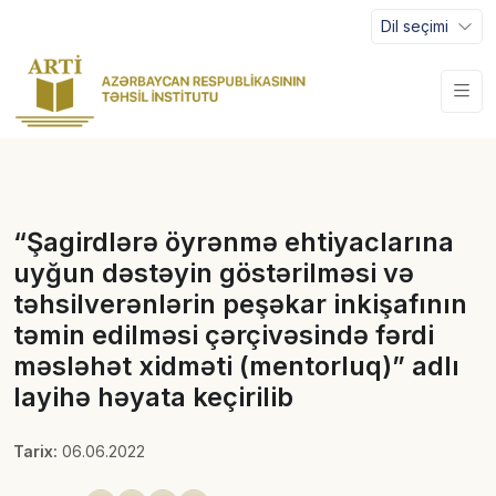
Dil seçimi
“Şagirdlərə öyrənmə ehtiyaclarına
uyğun dəstəyin göstərilməsi və
təhsilverənlərin peşəkar inkişafının
təmin edilməsi çərçivəsində fərdi
məsləhət xidməti (mentorluq)” adlı
layihə həyata keçirilib
Tarix:
06.06.2022