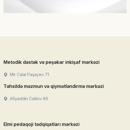
Metodik dəstək və peşəkar inkişaf mərkəzi
Mir Cəlal Paşayev 71
Təhsildə məzmun və qiymətləndirmə mərkəzi
Afiyəddin Cəlilov 86
Elmi pedaqoji tədqiqatları mərkəzi