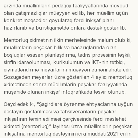
ərzində müəllimlərin pedaqoji fəaliyyətlərində mövcud
olan çatışmazlıqlar müəyyən edilib, hər müəllim üçün
konkret məqsədlər qoyularaq fərdi inkişaf planı
hazırlanıb və bu istiqamətdə onlara dəstək göstərilib.
Mentorluq xidmətinin ilkin mərhələsində məlum olub ki,
müəllimlərin peşəkar bilik və bacarıqlarında olan
boşluqlar əsasən planlaşdırma, tədris prosesinin təşkili,
sinfin idarəolunması, kurikulumun və İKT-nin tətbiqi,
qiymətləndirmə meyarlarını müəyyən etməni əhatə edir.
Sözügedən meyarlar üzrə göstərilən 4 aylıq mentorluq
xidmətindən sonra müəllimlərin peşəkar fəaliyyətində
müşahidə olunan inkişaf infoqrafikada təsvir olunub.
Qeyd edək ki, “Şagirdlərə öyrənmə ehtiyaclarına uyğun
dəstəyin göstərilməsi və təhsilverənlərin peşəkar
inkişafının təmin edilməsi çərçivəsində fərdi məsləhət
xidməti (mentorluq)” layihəsi üzrə müəllimlərin peşəkar
inkişafına mentorluq dəstəyinin icra müddəti 2021-ci ilin