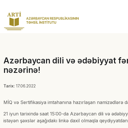
Azərbaycan dili və ədəbiyyat fən
nəzərinə!
Tarix:
17.06.2022
MİQ və Sertifikasiya imtahanına hazırlaşan namizədlərə də
21 iyun tarixində saat 15:00-da Azərbaycan dili və ədəbiy
istəyən şəxslər aşağıdakı linkə daxil olmaqla qeydiyyatdan 