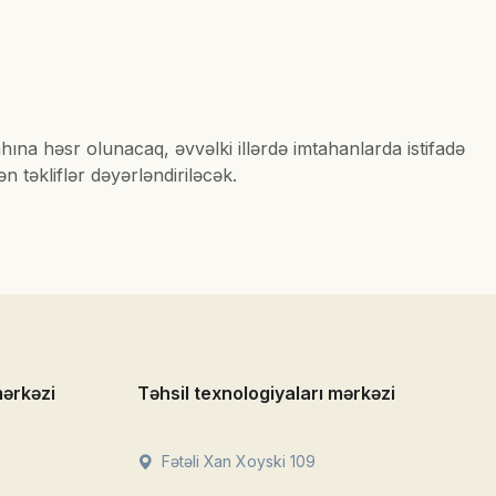
hına həsr olunacaq, əvvəlki illərdə imtahanlarda istifadə
 təkliflər dəyərləndiriləcək.
mərkəzi
Təhsil texnologiyaları mərkəzi
Fətəli Xan Xoyski 109