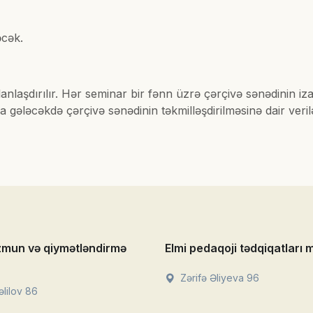
əcək.
anlaşdırılır. Hər seminar bir fənn üzrə çərçivə sənədinin iza
ləcəkdə çərçivə sənədinin təkmilləşdirilməsinə dair verilən
zmun və qiymətləndirmə
Elmi pedaqoji tədqiqatları 
Zərifə Əliyeva 96
lilov 86