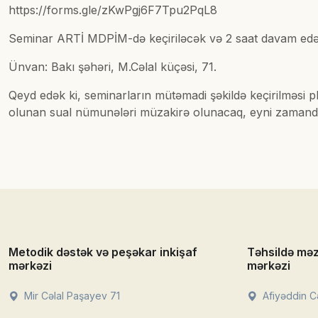
https://forms.gle/zKwPgj6F7Tpu2PqL8
Seminar ARTİ MDPİM-də keçiriləcək və 2 saat davam ed
Ünvan: Bakı şəhəri, M.Cəlal küçəsi, 71.
Qeyd edək ki, seminarların mütəmadi şəkildə keçirilməsi pl
olunan sual nümunələri müzakirə olunacaq, eyni zamanda gə
Metodik dəstək və peşəkar inkişaf
Təhsildə mə
mərkəzi
mərkəzi
Mir Cəlal Paşayev 71
Afiyəddin Cə