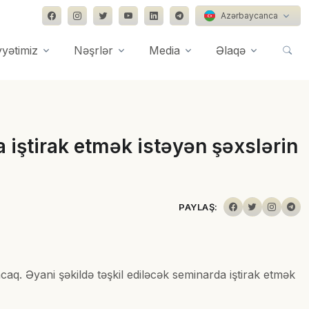
Azərbaycanca
yyətimiz
Nəşrlər
Media
Əlaqə
 iştirak etmək istəyən şəxslərin
PAYLAŞ:
aq. Əyani şəkildə təşkil ediləcək seminarda iştirak etmək