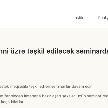
İnstitut
Fəali
ni üzrə təşkil ediləcək seminarda
stək məqsədilə təşkil edilən seminarlar davam edir.
yat fənnindən imtahana hazırlaşan şəxslər üçün seminar olac
keçə bilərlər: