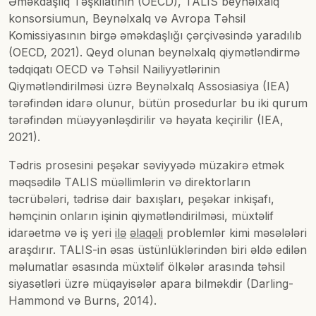
Əməkdaşlıq Təşkilatının (OECD), TALIS beynəlxalq
konsorsiumun, Beynəlxalq və Avropa Təhsil
Komissiyasının birgə əməkdaşlığı çərçivəsində yaradılıb
(OECD, 2021). Qeyd olunan beynəlxalq qiymətləndirmə
tədqiqatı OECD və Təhsil Nailiyyətlərinin
Qiymətləndirilməsi üzrə Beynəlxalq Assosiasiya (IEA)
tərəfindən idarə olunur, bütün prosedurlar bu iki qurum
tərəfindən müəyyənləşdirilir və həyata keçirilir (IEA,
2021).
Tədris prosesini peşəkar səviyyədə müzakirə etmək
məqsədilə TALIS müəllimlərin və direktorların
təcrübələri, tədrisə dair baxışları, peşəkar inkişafı,
həmçinin onların işinin qiymətləndirilməsi, müxtəlif
idarəetmə və iş yeri
ilə
əlaqəli
problemlər kimi məsələləri
araşdırır. TALIS-in əsas üstünlüklərindən biri əldə edilən
məlumatlar əsasında müxtəlif ölkələr arasında təhsil
siyasətləri üzrə müqayisələr apara bilməkdir (Darling-
Hammond və Burns, 2014).