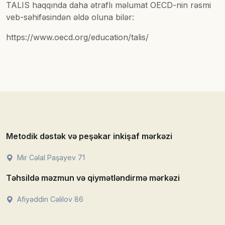
TALIS haqqında daha ətraflı məlumat OECD-nin rəsmi
veb-səhifəsindən əldə oluna bilər:
https://www.oecd.org/education/talis/
Metodik dəstək və peşəkar inkişaf mərkəzi
Mir Cəlal Paşayev 71
Təhsildə məzmun və qiymətləndirmə mərkəzi
Afiyəddin Cəlilov 86