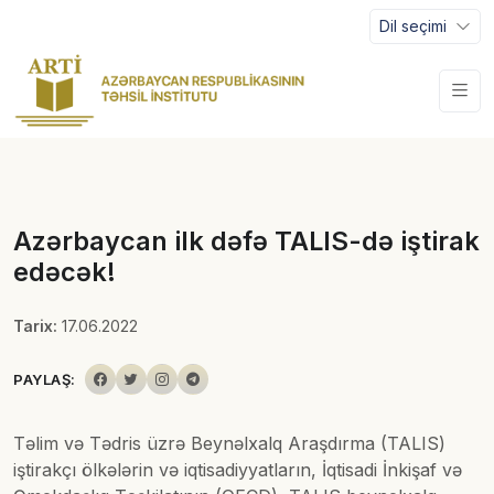
Dil seçimi
Azərbaycan ilk dəfə TALIS-də iştirak
edəcək!
Tarix:
17.06.2022
PAYLAŞ:
Təlim və Tədris üzrə Beynəlxalq Araşdırma (TALIS)
iştirakçı ölkələrin və iqtisadiyyatların, İqtisadi İnkişaf və