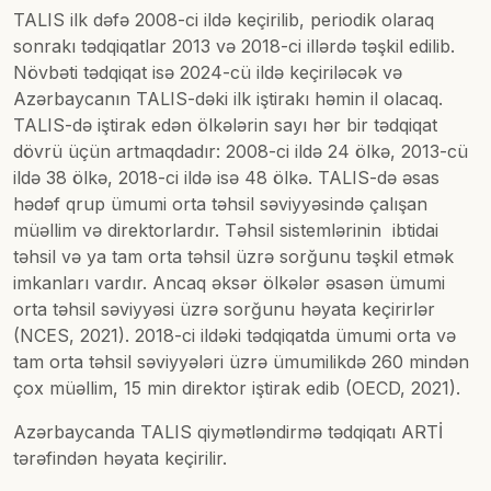
TALIS ilk dəfə 2008-ci ildə keçirilib, periodik olaraq
sonrakı tədqiqatlar 2013 və 2018-ci illərdə təşkil edilib.
Növbəti tədqiqat isə 2024-cü ildə keçiriləcək və
Azərbaycanın TALIS-dəki ilk iştirakı həmin il olacaq.
TALIS-də iştirak edən ölkələrin sayı hər bir tədqiqat
dövrü üçün artmaqdadır: 2008-ci ildə 24 ölkə, 2013-cü
ildə 38 ölkə, 2018-ci ildə isə 48 ölkə. TALIS-də əsas
hədəf qrup ümumi orta təhsil səviyyəsində çalışan
müəllim və direktorlardır. Təhsil sistemlərinin ibtidai
təhsil və ya tam orta təhsil üzrə sorğunu təşkil etmək
imkanları vardır. Ancaq əksər ölkələr əsasən ümumi
orta təhsil səviyyəsi üzrə sorğunu həyata keçirirlər
(NCES, 2021). 2018-ci ildəki tədqiqatda ümumi orta və
tam orta təhsil səviyyələri üzrə ümumilikdə 260 mindən
çox müəllim, 15 min direktor iştirak edib (OECD, 2021).
Azərbaycanda TALIS qiymətləndirmə tədqiqatı ARTİ
tərəfindən həyata keçirilir.