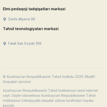
Elmi pedaqoji tədqiqatları mərkəzi
Zərifə Əliyeva 96
Təhsil texnologiyaları mərkəzi
Fətəli Xan Xoyski 109
© Azərbaycan Respublikasının Təhsil İnstitutu 2026. Müəllif
hüquqları qorunur.
Azərbaycan Respublikasının Təhsil İnstitutunun rəsmi internet
saytı. Saytın idarəetməsi Azərbaycan Respublikasının Təhsil
İnstitutunun İctimaiyyətlə əlaqələr şöbəsi tərəfindən həyata
keçirilir.