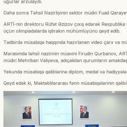
uğurlar arzulayıb.
Daha sonra Təhsil Nazirliyinin sektor müdiri Fuad Qarayev
ARTİ-nin direktoru Rüfət Əzizov çıxış edərək Respublika f
üçün olimpiadalarda iştirakın mühümlüyünü qeyd edib.
Tədbirdə müsabiqə haqqında hazırlanan video çarx və müx
Mərasimdə təhsil nazirinin müavini Firudin Qurbanov, ARTİ
müdiri Mehriban Vəliyeva, adıçəkilən qurumların əməkdaşlar
Yekunda müsabiqə qaliblərinə diplom, medal və hədiyyələr
Qeyd edək ki, Məktəblilərarası fənn müsabiqələrinin qalibl