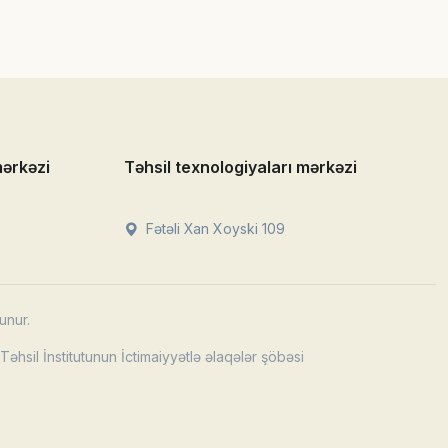
mərkəzi
Təhsil texnologiyaları mərkəzi
Fətəli Xan Xoyski 109
unur.
əhsil İnstitutunun İctimaiyyətlə əlaqələr şöbəsi