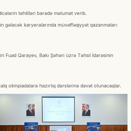
ələrin təhlilləri barədə məlumat verib.
ərin gələcək karyeralarında müvəffəqiyyət qazanmaları
iri Fuad Qarayev, Bakı Şəhəri üzrə Təhsil İdarəsinin
alq olimpiadalara hazırlıq dərslərinə dəvət olunacaqlar.