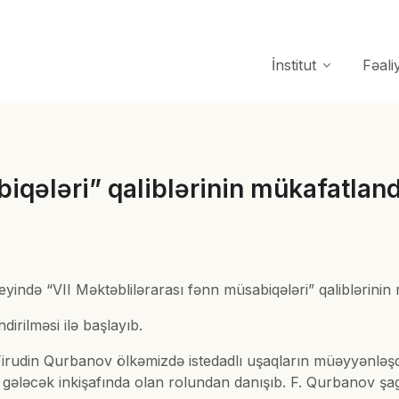
İnstitut
Fəali
iqələri” qaliblərinin mükafatlan
iseyində “VII Məktəblilərarası fənn müsabiqələri” qaliblərinin
irilməsi ilə başlayıb.
ni Firudin Qurbanov ölkəmizdə istedadlı uşaqların müəyyənləşdi
in gələcək inkişafında olan rolundan danışıb. F. Qurbanov şa