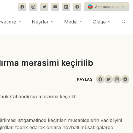
Azərbaycanca
yyətimiz
Nəşrlər
Media
Əlaqə
dırma mərasimi keçirilib
PAYLAŞ:
 mükafatlandırma mərasimi keçirilib.
rilməsi istiqamətində keçirilən müsabiqələrin vacibliyini
girdləri təbrik edərək onlara növbəti müsabiqələrdə