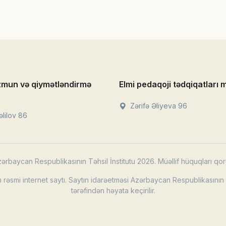
zmun və qiymətləndirmə
Elmi pedaqoji tədqiqatları 
Zərifə Əliyeva 96
lilov 86
ərbaycan Respublikasının Təhsil İnstitutu 2026. Müəllif hüquqları qor
rəsmi internet saytı. Saytın idarəetməsi Azərbaycan Respublikasının T
tərəfindən həyata keçirilir.