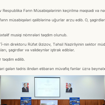
 Respublika Fənn Müsabiqələrinin keçirilmə məqsədi və nətic
ənn müsabiqələri qaliblərinə uğurlar arzu edib. O, şagirdl
təlif musiqi nömrələri təqdim olunub.
-nin direktoru Rüfət Əzizov, Təhsil Nazirliyinin sektor müd
ı, şagirdlər və valideynlər iştirak ediblər.
 təqdim edilib.
əri gələn tədris ilindən etibarən müvafiq fənlər üzrə beynəlx