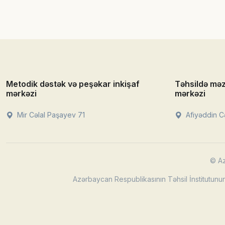
Metodik dəstək və peşəkar inkişaf
Təhsildə mə
mərkəzi
mərkəzi
Mir Cəlal Paşayev 71
Afiyəddin Cə
© Az
Azərbaycan Respublikasının Təhsil İnstitutunun 