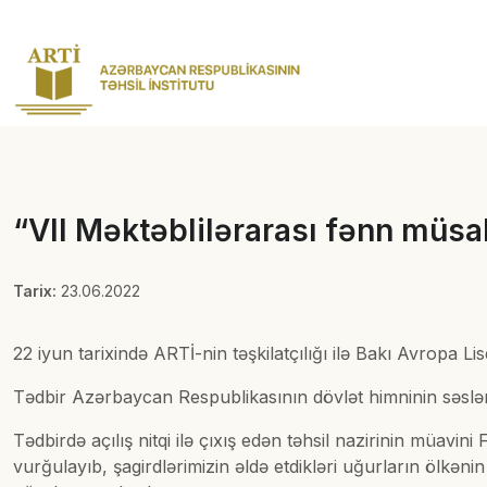
“VII Məktəblilərarası fənn müsab
Tarix:
23.06.2022
22 iyun tarixində ARTİ-nin təşkilatçılığı ilə Bakı Avropa L
Tədbir Azərbaycan Respublikasının dövlət himninin səslənd
Tədbirdə açılış nitqi ilə çıxış edən təhsil nazirinin müavi
vurğulayıb, şagirdlərimizin əldə etdikləri uğurların ölkən