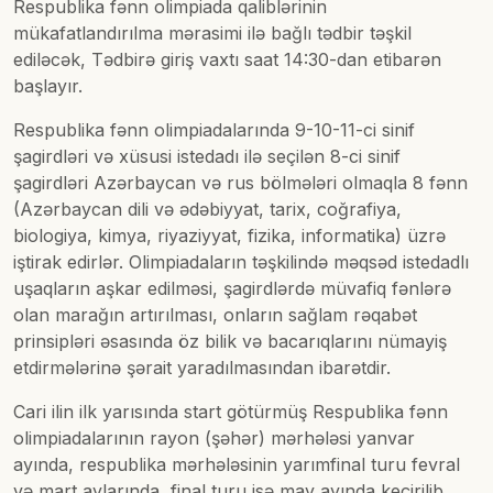
Respublika fənn olimpiada qaliblərinin
mükafatlandırılma mərasimi ilə bağlı tədbir təşkil
ediləcək, Tədbirə giriş vaxtı saat 14:30-dan etibarən
başlayır.
Respublika fənn olimpiadalarında 9-10-11-ci sinif
şagirdləri və xüsusi istedadı ilə seçilən 8-ci sinif
şagirdləri Azərbaycan və rus bölmələri olmaqla 8 fənn
(Azərbaycan dili və ədəbiyyat, tarix, coğrafiya,
biologiya, kimya, riyaziyyat, fizika, informatika) üzrə
iştirak edirlər. Olimpiadaların təşkilində məqsəd istedadlı
uşaqların aşkar edilməsi, şagirdlərdə müvafiq fənlərə
olan marağın artırılması, onların sağlam rəqabət
prinsipləri əsasında öz bilik və bacarıqlarını nümayiş
etdirmələrinə şərait yaradılmasından ibarətdir.
Cari ilin ilk yarısında start götürmüş Respublika fənn
olimpiadalarının rayon (şəhər) mərhələsi yanvar
ayında, respublika mərhələsinin yarımfinal turu fevral
və mart aylarında, final turu isə may ayında keçirilib.