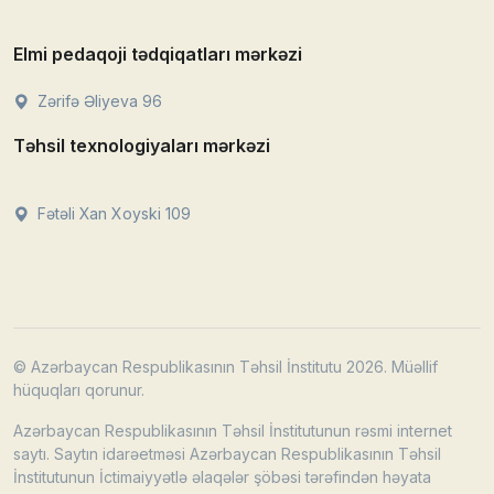
Elmi pedaqoji tədqiqatları mərkəzi
Zərifə Əliyeva 96
Təhsil texnologiyaları mərkəzi
Fətəli Xan Xoyski 109
© Azərbaycan Respublikasının Təhsil İnstitutu 2026. Müəllif
hüquqları qorunur.
Azərbaycan Respublikasının Təhsil İnstitutunun rəsmi internet
saytı. Saytın idarəetməsi Azərbaycan Respublikasının Təhsil
İnstitutunun İctimaiyyətlə əlaqələr şöbəsi tərəfindən həyata