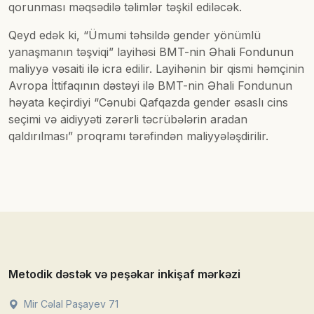
qorunması məqsədilə təlimlər təşkil ediləcək.
Qeyd edək ki, “Ümumi təhsildə gender yönümlü
yanaşmanın təşviqi” layihəsi BMT-nin Əhali Fondunun
maliyyə vəsaiti ilə icra edilir. Layihənin bir qismi həmçinin
Avropa İttifaqının dəstəyi ilə BMT-nin Əhali Fondunun
həyata keçirdiyi “Cənubi Qafqazda gender əsaslı cins
seçimi və aidiyyəti zərərli təcrübələrin aradan
qaldırılması” proqramı tərəfindən maliyyələşdirilir.
Metodik dəstək və peşəkar inkişaf mərkəzi
Mir Cəlal Paşayev 71