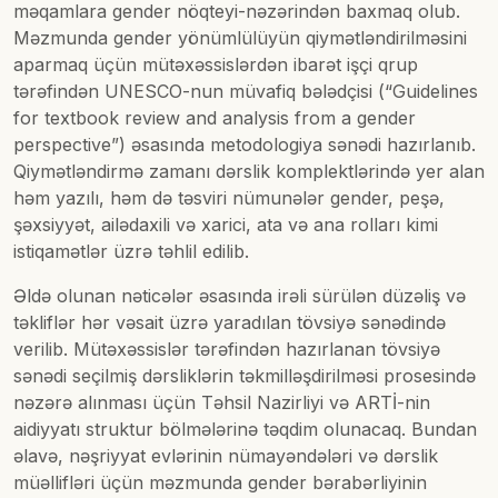
məqamlara gender nöqteyi-nəzərindən baxmaq olub.
Məzmunda gender yönümlülüyün qiymətləndirilməsini
aparmaq üçün mütəxəssislərdən ibarət işçi qrup
tərəfindən UNESCO-nun müvafiq bələdçisi (“Guidelines
for textbook review and analysis from a gender
perspective”) əsasında metodologiya sənədi hazırlanıb.
Qiymətləndirmə zamanı dərslik komplektlərində yer alan
həm yazılı, həm də təsviri nümunələr gender, peşə,
şəxsiyyət, ailədaxili və xarici, ata və ana rolları kimi
istiqamətlər üzrə təhlil edilib.
Əldə olunan nəticələr əsasında irəli sürülən düzəliş və
təkliflər hər vəsait üzrə yaradılan tövsiyə sənədində
verilib. Mütəxəssislər tərəfindən hazırlanan tövsiyə
sənədi seçilmiş dərsliklərin təkmilləşdirilməsi prosesində
nəzərə alınması üçün Təhsil Nazirliyi və ARTİ-nin
aidiyyatı struktur bölmələrinə təqdim olunacaq. Bundan
əlavə, nəşriyyat evlərinin nümayəndələri və dərslik
müəllifləri üçün məzmunda gender bərabərliyinin