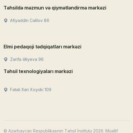
Təhsildə məzmun və qiymətləndirmə mərkəzi
Afiyəddin Cəlilov 86
Elmi pedaqoji tədqiqatları mərkəzi
Zərifə Əliyeva 96
Təhsil texnologiyaları mərkəzi
Fətəli Xan Xoyski 109
© Azərbaycan Respublikasının Təhsil İnstitutu 2026. Müəllif