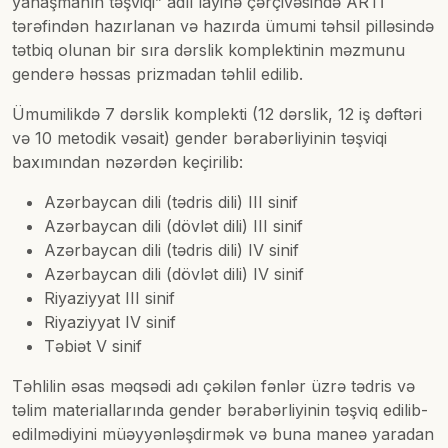
yanaşmanın təşviqi” adlı layihə çərçivəsində ARTİ
tərəfindən hazırlanan və hazırda ümumi təhsil pilləsində
tətbiq olunan bir sıra dərslik komplektinin məzmunu
genderə həssas prizmadan təhlil edilib.
Ümumilikdə 7 dərslik komplekti (12 dərslik, 12 iş dəftəri
və 10 metodik vəsait) gender bərabərliyinin təşviqi
baxımından nəzərdən keçirilib:
Azərbaycan dili (tədris dili) III sinif
Azərbaycan dili (dövlət dili) III sinif
Azərbaycan dili (tədris dili) IV sinif
Azərbaycan dili (dövlət dili) IV sinif
Riyaziyyat III sinif
Riyaziyyat IV sinif
Təbiət V sinif
Təhlilin əsas məqsədi adı çəkilən fənlər üzrə tədris və
təlim materiallarında gender bərabərliyinin təşviq edilib-
edilmədiyini müəyyənləşdirmək və buna maneə yaradan