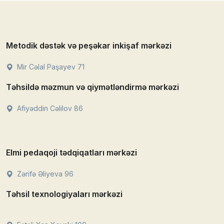
Metodik dəstək və peşəkar inkişaf mərkəzi
Mir Cəlal Paşayev 71
Təhsildə məzmun və qiymətləndirmə mərkəzi
Afiyəddin Cəlilov 86
Elmi pedaqoji tədqiqatları mərkəzi
Zərifə Əliyeva 96
Təhsil texnologiyaları mərkəzi