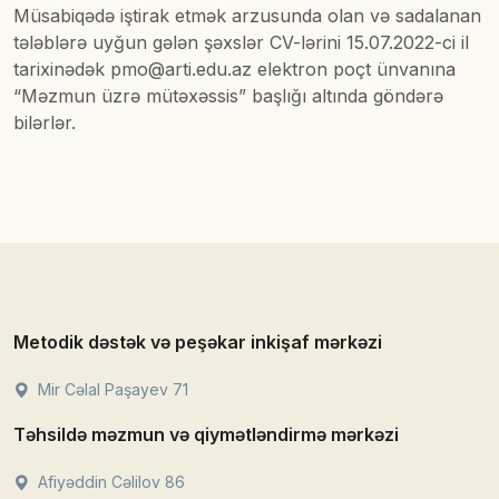
Müsabiqədə iştirak etmək arzusunda olan və sadalanan
tələblərə uyğun gələn şəxslər CV-lərini 15.07.2022-ci il
tarixinədək pmo@arti.edu.az elektron poçt ünvanına
“Məzmun üzrə mütəxəssis” başlığı altında göndərə
bilərlər.
Metodik dəstək və peşəkar inkişaf mərkəzi
Mir Cəlal Paşayev 71
Təhsildə məzmun və qiymətləndirmə mərkəzi
Afiyəddin Cəlilov 86