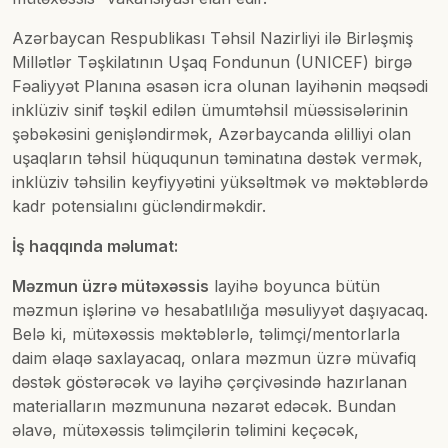
Azərbaycan Respublikası Təhsil Nazirliyi ilə Birləşmiş
Millətlər Təşkilatının Uşaq Fondunun (UNICEF) birgə
Fəaliyyət Planına əsasən icra olunan layihənin məqsədi
inklüziv sinif təşkil edilən ümumtəhsil müəssisələrinin
şəbəkəsini genişləndirmək, Azərbaycanda əlilliyi olan
uşaqların təhsil hüququnun təminatına dəstək vermək,
inklüziv təhsilin keyfiyyətini yüksəltmək və məktəblərdə
kadr potensialını gücləndirməkdir.
İş haqqında məlumat:
Məzmun üzrə mütəxəssis
layihə boyunca bütün
məzmun işlərinə və hesabatlılığa məsuliyyət daşıyacaq.
Belə ki, mütəxəssis məktəblərlə, təlimçi/mentorlarla
daim əlaqə saxlayacaq, onlara məzmun üzrə müvafiq
dəstək göstərəcək və layihə çərçivəsində hazırlanan
materialların məzmununa nəzarət edəcək. Bundan
əlavə, mütəxəssis təlimçilərin təlimini keçəcək,