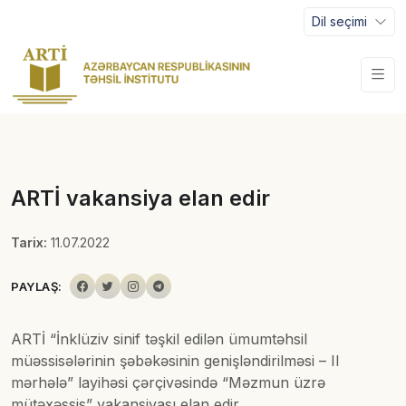
Dil seçimi
ARTİ vakansiya elan edir
Tarix:
11.07.2022
PAYLAŞ:
ARTİ “İnklüziv sinif təşkil edilən ümumtəhsil
müəssisələrinin şəbəkəsinin genişləndirilməsi – II
mərhələ” layihəsi çərçivəsində “Məzmun üzrə
mütəxəssis” vakansiyası elan edir.