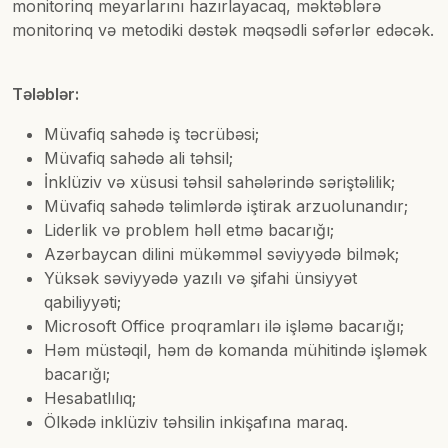
monitorinq meyarlarını hazırlayacaq, məktəblərə
monitorinq və metodiki dəstək məqsədli səfərlər edəcək.
Tələblər:
Müvafiq sahədə iş təcrübəsi;
Müvafiq sahədə ali təhsil;
İnklüziv və xüsusi təhsil sahələrində səriştəlilik;
Müvafiq sahədə təlimlərdə iştirak arzuolunandır;
Liderlik və problem həll etmə bacarığı;
Azərbaycan dilini mükəmməl səviyyədə bilmək;
Yüksək səviyyədə yazılı və şifahi ünsiyyət
qabiliyyəti;
Microsoft Office proqramları ilə işləmə bacarığı;
Həm müstəqil, həm də komanda mühitində işləmək
bacarığı;
Hesabatlılıq;
Ölkədə inklüziv təhsilin inkişafına maraq.