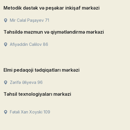
Metodik dəstək və peşəkar inkişaf mərkəzi
Mir Cəlal Paşayev 71
Təhsildə məzmun və qiymətləndirmə mərkəzi
Afiyəddin Cəlilov 86
Elmi pedaqoji tədqiqatları mərkəzi
Zərifə Əliyeva 96
Təhsil texnologiyaları mərkəzi
Fətəli Xan Xoyski 109