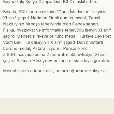
Beynəlxalq Kimya Olimpiadası (IChO) təşkil edilib.
Belə ki, BDU-nun nəzdində “Gənc İstedadlar” liseyinin
XI sinif şagirdi Nəriman Şirinli gümüş medal, Təhsil
Nazirliyinin birbaşa tabeliyində olan Gəncə şəhəri,
Fizika, riyaziyyat və informatika təmayüllü liseyin XI sinif
şagirdi Məhsəti Piriyeva bürünc medal, Türkiyə Dəyanət
Vəqfi Bakı Türk liseyinin X sinif şagirdi Dəniz Səttarlı
bürünc medal, Astara rayonu, Pensər kənd
Z.Ə.Əhmədzadə adına 2 nömrəli məktəb-liseyin XI sinif
şagirdi Salman Hüseynov bürünc medala layiq görülüb.
Məktəblilərimizi təbrik edir, onlara uğurlar arzulayırıq!