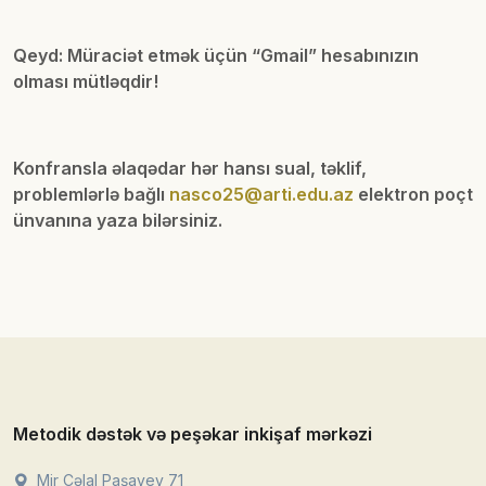
Qeyd: Müraciət etmək üçün “Gmail” hesabınızın
olması mütləqdir!
Konfransla əlaqədar hər hansı sual, təklif,
problemlərlə bağlı
nasco25@arti.edu.az
elektron poçt
ünvanına yaza bilərsiniz.
Metodik dəstək və peşəkar inkişaf mərkəzi
Mir Cəlal Paşayev 71