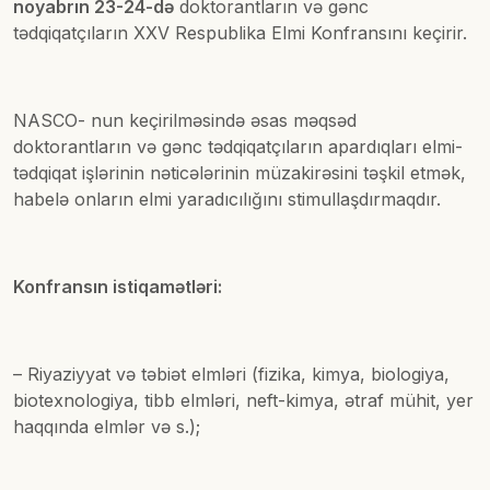
noyabrın 23-24-də
doktorantların və gənc
tədqiqatçıların XXV Respublika Elmi Konfransını keçirir.
NASCO- nun keçirilməsində əsas məqsəd
doktorantların və gənc tədqiqatçıların apardıqları elmi-
tədqiqat işlərinin nəticələrinin müzakirəsini təşkil etmək,
habelə onların elmi yaradıcılığını stimullaşdırmaqdır.
Konfransın istiqamətləri:
– Riyaziyyat və təbiət elmləri (fizika, kimya, biologiya,
biotexnologiya, tibb elmləri, neft-kimya, ətraf mühit, yer
haqqında elmlər və s.);