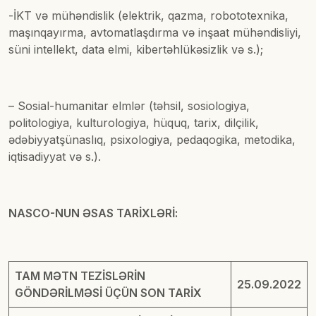
-İKT və mühəndislik (elektrik, qazma, robototexnika,
maşınqayırma, avtomatlaşdırma və inşaat mühəndisliyi,
süni intellekt, data elmi, kibertəhlükəsizlik və s.);
– Sosial-humanitar elmlər (təhsil, sosiologiya,
politologiya, kulturologiya, hüquq, tarix, dilçilik,
ədəbiyyatşünaslıq, psixologiya, pedaqogika, metodika,
iqtisadiyyat və s.).
NASCO-NUN ƏSAS TARİXLƏRİ:
TAM MƏTN TEZİSLƏRİN
25.09.2022
GÖNDƏRİLMƏSİ ÜÇÜN SON TARİX