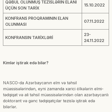
QƏBUL OLUNMUŞ TEZİSLƏRİN ELANI
15.10.2022
ÜÇÜN SON TARİX
KONFRANS PROQRAMININ ELAN
07.11.2022
OLUNMASI
23-
KONFRANSIN TARİXLƏRİ
24.11.2022
Kimlər iştirak edə bilər?
NASCO-da Azərbaycanın elm və təhsil
müəssisələrindən, eyni zamanda xarici ölkələrin elmi-
tədqiqat və ali təhsil müəssisələrindən olan azərbaycanlı
doktorant və gənc tədqiqatçılar tezislə iştirak edə
bilərlər.