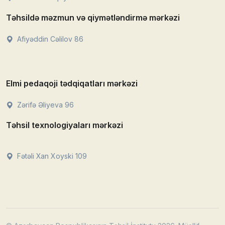
Təhsildə məzmun və qiymətləndirmə mərkəzi
Afiyəddin Cəlilov 86
Elmi pedaqoji tədqiqatları mərkəzi
Zərifə Əliyeva 96
Təhsil texnologiyaları mərkəzi
Fətəli Xan Xoyski 109