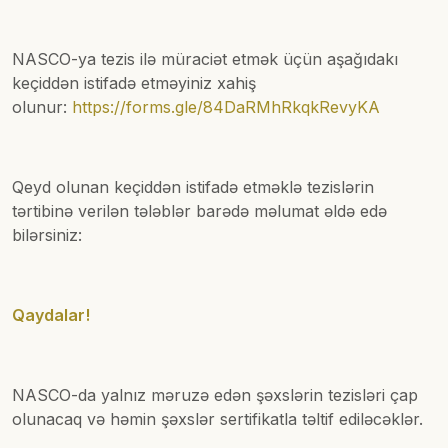
NASCO-ya tezis ilə müraciət etmək üçün aşağıdakı
keçiddən istifadə etməyiniz xahiş
olunur:
https://forms.gle/84DaRMhRkqkRevyKA
Qeyd olunan keçiddən istifadə etməklə tezislərin
tərtibinə verilən tələblər barədə məlumat əldə edə
bilərsiniz:
Qaydalar!
NASCO-da yalnız məruzə edən şəxslərin tezisləri çap
olunacaq və həmin şəxslər sertifikatla təltif ediləcəklər.