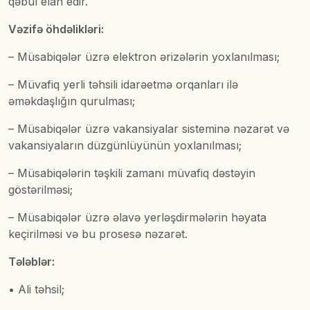
qəbul elan edir.
Vəzifə öhdəlikləri:
– Müsabiqələr üzrə elektron ərizələrin yoxlanılması;
– Müvafiq yerli təhsili idarəetmə orqanları ilə
əməkdaşlığın qurulması;
– Müsabiqələr üzrə vakansiyalar sisteminə nəzarət və
vakansiyaların düzgünlüyünün yoxlanılması;
– Müsabiqələrin təşkili zamanı müvafiq dəstəyin
göstərilməsi;
– Müsabiqələr üzrə əlavə yerləşdirmələrin həyata
keçirilməsi və bu prosesə nəzarət.
Tələblər:
• Ali təhsil;