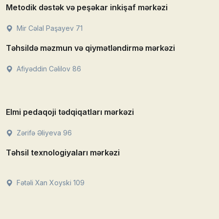
Metodik dəstək və peşəkar inkişaf mərkəzi
Mir Cəlal Paşayev 71
Təhsildə məzmun və qiymətləndirmə mərkəzi
Afiyəddin Cəlilov 86
Elmi pedaqoji tədqiqatları mərkəzi
Zərifə Əliyeva 96
Təhsil texnologiyaları mərkəzi
Fətəli Xan Xoyski 109