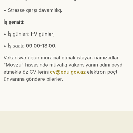
• Stressə qarşı davamlılıq.
İş şəraiti:
• İş günləri:
I-V günlər;
• İş saatı:
09:00-18:00.
Vakansiya üçün müraciət etmək istəyən namizədlər
“Mövzu” hissəsində müvafiq vakansiyanın adını qeyd
etməklə öz CV-lərini
cv@edu.gov.az
elektron poçt
ünvanına göndərə bilərlər.