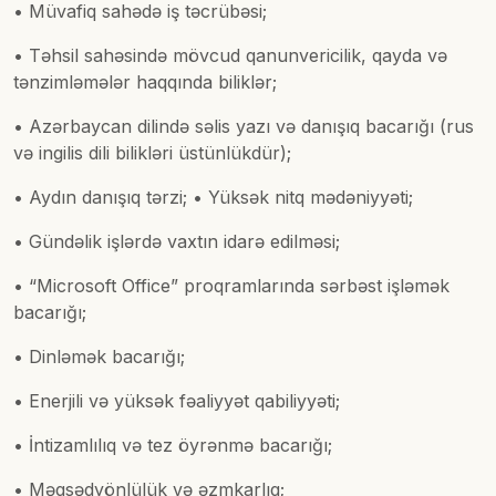
• Müvafiq sahədə iş təcrübəsi;
• Təhsil sahəsində mövcud qanunvericilik, qayda və
tənzimləmələr haqqında biliklər;
• Azərbaycan dilində səlis yazı və danışıq bacarığı (rus
və ingilis dili bilikləri üstünlükdür);
• Aydın danışıq tərzi; • Yüksək nitq mədəniyyəti;
• Gündəlik işlərdə vaxtın idarə edilməsi;
• “Microsoft Office” proqramlarında sərbəst işləmək
bacarığı;
• Dinləmək bacarığı;
• Enerjili və yüksək fəaliyyət qabiliyyəti;
• İntizamlılıq və tez öyrənmə bacarığı;
• Məqsədyönlülük və əzmkarlıq;