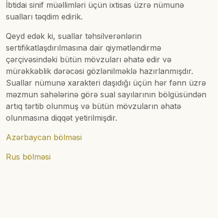
İbtidai sinif müəllimləri üçün ixtisas üzrə nümunə
sualları təqdim edirik.
Qeyd edək ki, suallar təhsilverənlərin
sertifikatlaşdırılmasına dair qiymətləndirmə
çərçivəsindəki bütün mövzuları əhatə edir və
mürəkkəblik dərəcəsi gözlənilməklə hazırlanmışdır.
Suallar nümunə xarakteri daşıdığı üçün hər fənn üzrə
məzmun sahələrinə görə sual sayılarının bölgüsündən
artıq tərtib olunmuş və bütün mövzuların əhatə
olunmasına diqqət yetirilmişdir.
Azərbaycan bölməsi
Rus bölməsi