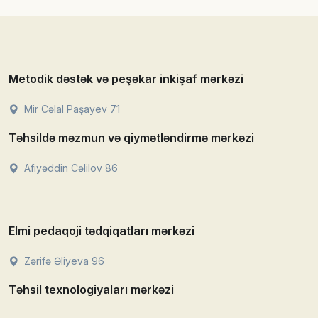
Metodik dəstək və peşəkar inkişaf mərkəzi
Mir Cəlal Paşayev 71
Təhsildə məzmun və qiymətləndirmə mərkəzi
Afiyəddin Cəlilov 86
Elmi pedaqoji tədqiqatları mərkəzi
Zərifə Əliyeva 96
Təhsil texnologiyaları mərkəzi