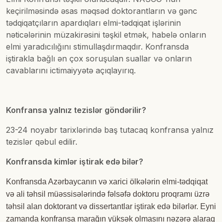
keçirilməsində əsas məqsəd doktorantların və gənc
tədqiqatçıların apardıqları elmi-tədqiqat işlərinin
nəticələrinin müzakirəsini təşkil etmək, habelə onların
elmi yaradıcılığını stimullaşdırmaqdır. Konfransda
iştirakla bağlı ən çox soruşulan suallar və onların
cavablarını ictimaiyyətə açıqlayırıq.
Konfransa yalnız tezislər göndərilir?
23-24 noyabr tarixlərində baş tutacaq konfransa yalnız
tezislər qəbul edilir.
Konfransda kimlər iştirak edə bilər?
Konfransda Azərbaycanın və xarici ölkələrin elmi-tədqiqat
və ali təhsil müəssisələrində fəlsəfə doktoru proqramı üzrə
təhsil alan doktorant və dissertantlar iştirak edə bilərlər. Eyni
zamanda konfransa marağın yüksək olmasını nəzərə alaraq