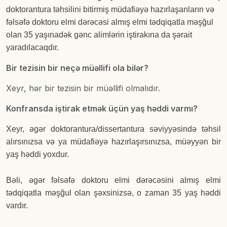
doktorantura təhsilini bitirmiş müdafiəyə hazırlaşanların və
fəlsəfə doktoru elmi dərəcəsi almış elmi tədqiqatla məşğul
olan 35 yaşınadək gənc alimlərin iştirakına da şərait
yaradılacaqdır.
Bir tezisin bir neçə müəllifi ola bilər?
Xeyr, hər bir tezisin bir müəllifi olmalıdır.
Konfransda iştirak etmək üçün yaş həddi varmı?
Xeyr, əgər doktorantura/dissertantura səviyyəsində təhsil
alırsınızsa və ya müdafiəyə hazırlaşırsınızsa, müəyyən bir
yaş həddi yoxdur.
Bəli, əgər fəlsəfə doktoru elmi dərəcəsini almış elmi
tədqiqatla məşğul olan şəxsinizsə, o zaman 35 yaş həddi
vardır.