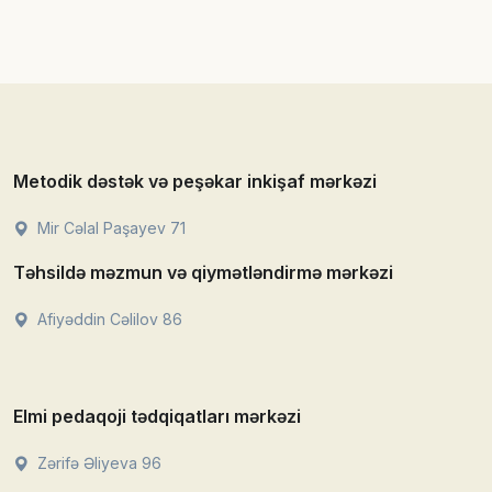
Metodik dəstək və peşəkar inkişaf mərkəzi
Mir Cəlal Paşayev 71
Təhsildə məzmun və qiymətləndirmə mərkəzi
Afiyəddin Cəlilov 86
Elmi pedaqoji tədqiqatları mərkəzi
Zərifə Əliyeva 96