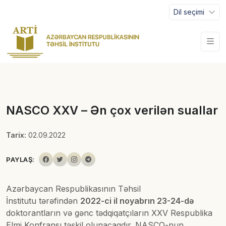
Dil seçimi
NASCO XXV – Ən çox verilən suallar
Tarix:
02.09.2022
PAYLAŞ:
Azərbaycan Respublikasının Təhsil
İnstitutu tərəfindən
2022-ci il noyabrın 23-24-də
doktorantların və gənc tədqiqatçıların XXV Respublika
Elmi Konfransı təşkil olunacaqdır. NASCO-nun