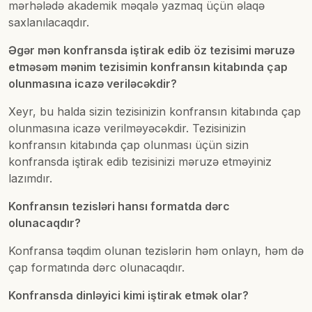
mərhələdə akademik məqalə yazmaq üçün əlaqə
saxlanılacaqdır.
Əgər mən konfransda iştirak edib öz tezisimi məruzə
etməsəm mənim tezisimin konfransın kitabında çap
olunmasına icazə veriləcəkdir?
Xeyr, bu halda sizin tezisinizin konfransın kitabında çap
olunmasına icazə verilməyəcəkdir. Tezisinizin
konfransın kitabında çap olunması üçün sizin
konfransda iştirak edib tezisinizi məruzə etməyiniz
lazımdır.
Konfransın tezisləri hansı formatda dərc
olunacaqdır?
Konfransa təqdim olunan tezislərin həm onlayn, həm də
çap formatında dərc olunacaqdır.
Konfransda dinləyici kimi iştirak etmək olar?