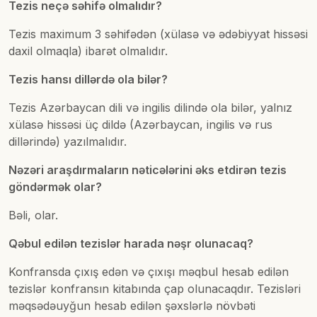
Tezis neçə səhifə olmalıdır?
Tezis maximum 3 səhifədən (xülasə və ədəbiyyat hissəsi
daxil olmaqla) ibarət olmalıdır.
Tezis hansı dillərdə ola bilər?
Tezis Azərbaycan dili və ingilis dilində ola bilər, yalnız
xülasə hissəsi üç dildə (Azərbaycan, ingilis və rus
dillərində) yazılmalıdır.
Nəzəri araşdırmaların nəticələrini əks etdirən tezis
göndərmək olar?
Bəli, olar.
Qəbul edilən tezislər harada nəşr olunacaq?
Konfransda çıxış edən və çıxışı məqbul hesab edilən
tezislər konfransın kitabında çap olunacaqdır. Tezisləri
məqsədəuyğun hesab edilən şəxslərlə növbəti