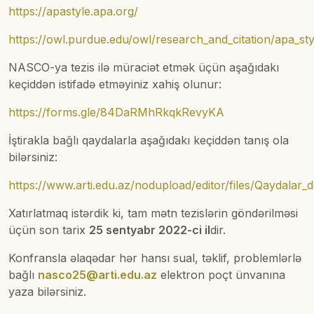
https://apastyle.apa.org/
https://owl.purdue.edu/owl/research_and_citation/apa_sty
NASCO-ya tezis ilə müraciət etmək üçün aşağıdakı
keçiddən istifadə etməyiniz xahiş olunur:
https://forms.gle/84DaRMhRkqkRevyKA
İştirakla bağlı qaydalarla aşağıdakı keçiddən tanış ola
bilərsiniz:
https://www.arti.edu.az/nodupload/editor/files/Qaydalar
Xatırlatmaq istərdik ki, tam mətn tezislərin göndərilməsi
üçün son tarix
25 sentyabr 2022-ci il
dir.
Konfransla əlaqədar hər hansı sual, təklif, problemlərlə
bağlı
nasco25@arti.edu.az
elektron poçt ünvanına
yaza bilərsiniz.