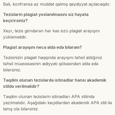
Bəli, konfransa az müddət qalmış qeydiyyat açılacaqdır.
Tezislərin plagiat yoxlanılmasını siz həyata
keçirirsiniz?
Xeyr, tezis göndərən hər kəs özü plagiat arayışını
yükləməlidir.
Plagiat arayışını necə əldə edə bilərəm?
Tezisinizin plagiat haqqında arayışını təhsil aldığınız
təhsil müəssisəsinin aidiyyatı şöbəsindən əldə edə
bilərsiniz.
T
əqdim olunan tezislərdə istinadlar hansı akademik
stildə verilməlidir?
Təqdim olunan tezislərin istinadları APA stilində
yazılmalıdır. Aşağıdakı keçidlərdən akademik APA stili ilə
tanış ola bilərsiniz.