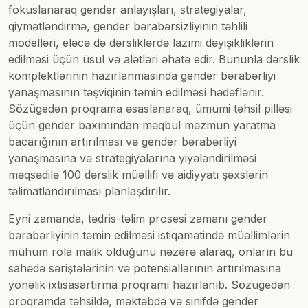
fokuslanaraq gender anlayışları, strategiyalar,
qiymətləndirmə, gender bərabərsizliyinin təhlili
modelləri, eləcə də dərsliklərdə lazımi dəyişikliklərin
edilməsi üçün üsul və alətləri əhatə edir. Bununla dərslik
komplektlərinin hazırlanmasında gender bərabərliyi
yanaşmasının təşviqinin təmin edilməsi hədəflənir.
Sözügedən proqrama əsaslanaraq, ümumi təhsil pilləsi
üçün gender baxımından məqbul məzmun yaratma
bacarığının artırılması və gender bərabərliyi
yanaşmasına və strategiyalarına yiyələndirilməsi
məqsədilə 100 dərslik müəllifi və aidiyyatı şəxslərin
təlimatlandırılması planlaşdırılır.
Eyni zamanda, tədris-təlim prosesi zamanı gender
bərabərliyinin təmin edilməsi istiqamətində müəllimlərin
mühüm rola malik olduğunu nəzərə alaraq, onların bu
sahədə səriştələrinin və potensiallarının artırılmasına
yönəlik ixtisasartırma proqramı hazırlanıb. Sözügedən
proqramda təhsildə, məktəbdə və sinifdə gender