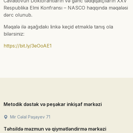
Cavadovun Doktorantların və gənc tədqiqatçıların XXV
Respublika Elmi Konfransı – NASCO haqqında məqaləsi
dərc olunub.
Məqalə ilə aşağıdakı linkə keçid etməklə tanış ola
bilərsiniz:
https://bit.ly/3eOoAE1
Metodik dəstək və peşəkar inkişaf mərkəzi
Mir Cəlal Paşayev 71
Təhsildə məzmun və qiymətləndirmə mərkəzi