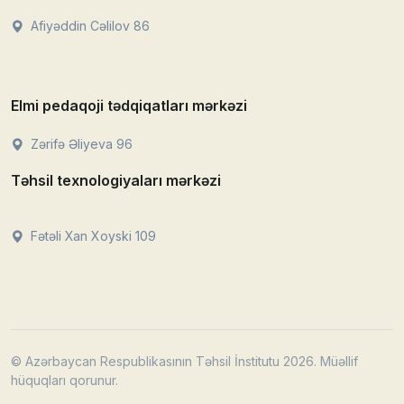
Afiyəddin Cəlilov 86
Elmi pedaqoji tədqiqatları mərkəzi
Zərifə Əliyeva 96
Təhsil texnologiyaları mərkəzi
Fətəli Xan Xoyski 109
© Azərbaycan Respublikasının Təhsil İnstitutu 2026. Müəllif
hüquqları qorunur.