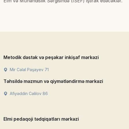
Elm və Mühəndislik Sərgisində (ISEF) iştirak edəcəklər.
Metodik dəstək və peşəkar inkişaf mərkəzi
Mir Cəlal Paşayev 71
Təhsildə məzmun və qiymətləndirmə mərkəzi
Afiyəddin Cəlilov 86
Elmi pedaqoji tədqiqatları mərkəzi