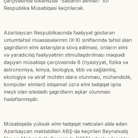
çərçivəsində ölkəmizdə “Sabahın alimləri” XII
Respublika Müsabiqəsi keçiriləcək.
Azərbaycan Respublikasında fəaliyyət göstərən
ümumtəhsil müəssisələrinin IX-XI siniflərində təhsil alan
şagirdlərin elmi axtarışlara sövq edilməsi, onların elmi
və yaradıcılıq fəaliyyətinin stimullaşdırılması məqsədi
daşıyan müsabiqə çərçivəsində 8 (riyaziyyat, fizika və
astronomiya, kimya, biologiya, tibb və sağlamlıq,
ekologiya və ətraf mühitin idarə olunması, mühəndislik,
kompüter elmləri) istiqamət üzrə elmi tədqiqat işinə
meyli olan istedadlı şagirdlərin aşkar olunması
hədəflənmişdir.
Müsabiqədə yüksək elmi-tədqiqat nəticələri əldə edən
Azərbaycan məktəbliləri ABŞ-da keçirilən Beynəlxalq