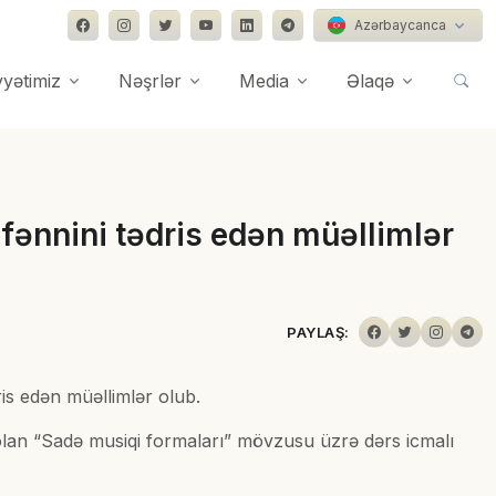
Azərbaycanca
yyətimiz
Nəşrlər
Media
Əlaqə
fənnini tədris edən müəllimlər
PAYLAŞ:
ris edən müəllimlər olub.
olan “Sadə musiqi formaları” mövzusu üzrə dərs icmalı