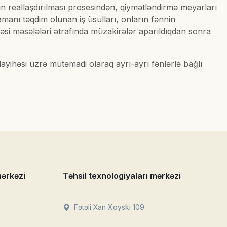
ın reallaşdırılması prosesindən, qiymətləndirmə meyarları
 zamanı təqdim olunan iş üsulları, onların fənnin
məsi məsələləri ətrafında müzakirələr aparıldıqdan sonra
ayihəsi üzrə mütəmadi olaraq ayrı-ayrı fənlərlə bağlı
mərkəzi
Təhsil texnologiyaları mərkəzi
Fətəli Xan Xoyski 109