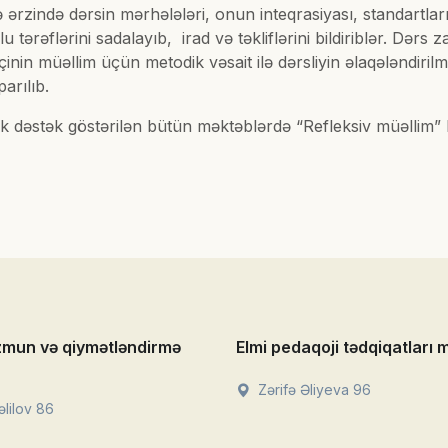
 ərzində dərsin mərhələləri, onun inteqrasiyası, standartlar
u tərəflərini sadalayıb, irad və təkliflərini bildiriblər. Dərs
nin müəllim üçün metodik vəsait ilə dərsliyin əlaqələndiril
parılıb.
k dəstək göstərilən bütün məktəblərdə “Refleksiv müəllim” l
zmun və qiymətləndirmə
Elmi pedaqoji tədqiqatları 
Zərifə Əliyeva 96
lilov 86