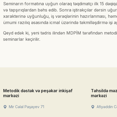
Seminarın formatına uyğun olaraq təqdimatçı ilk 15 dəqiqə
və tapşırıqlardan bəhs edib. Sonra iştirakçılar dərsin uğurl
xarakterinə uyğunluğu, iş vərəqlərinin hazırlanması, həmçi
ümumi razılıq əsasında icmal üzərində təkmilləşdirmə işi a
Qeyd edək ki, yeni tədris ilindən MDPİM tərəfindən metodi
seminarlar keçirilir.
Metodik dəstək və peşəkar inkişaf
Təhsildə mə
mərkəzi
mərkəzi
Mir Cəlal Paşayev 71
Afiyəddin Cə