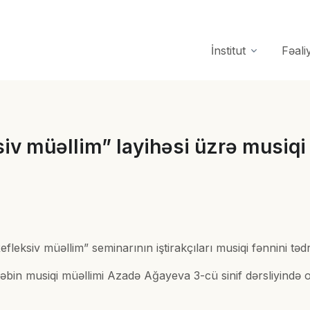
İnstitut
Fəali
v müəllim” layihəsi üzrə musiqi 
leksiv müəllim” seminarının iştirakçıları musiqi fənnini təd
əbin musiqi müəllimi Azadə Ağayeva 3-cü sinif dərsliyində 