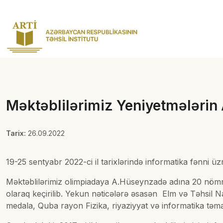
Məktəblilərimiz Yeniyetmələrin
Tarix:
26.09.2022
19-25 sentyabr 2022-ci il tarixlərində informatika fənni 
Məktəblilərimiz olimpiadaya A.Hüseynzadə adına 20 nömrəl
olaraq keçirilib. Yekun nəticələrə əsasən Elm və Təhsil Naz
medala, Quba rayon Fizika, riyaziyyat və informatika təmayü