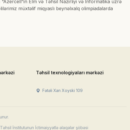
 “Azercell”in Elm və Təhsil Nazirliyi və İnformatika üzrə
lilərimiz müxtəlif miqyaslı beynəlxalq olimpiadalarda
mərkəzi
Təhsil texnologiyaları mərkəzi
Fətəli Xan Xoyski 109
unur.
əhsil İnstitutunun İctimaiyyətlə əlaqələr şöbəsi