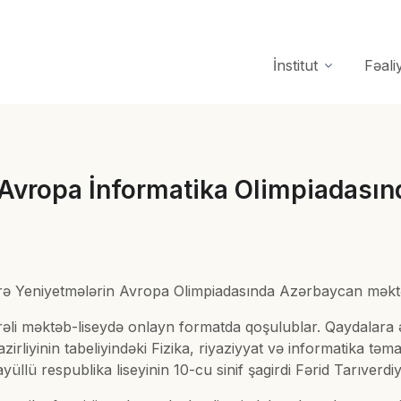
İnstitut
Fəali
 Avropa İnformatika Olimpiadasın
üzrə Yeniyetmələrin Avropa Olimpiadasında Azərbaycan məktəbl
i məktəb-liseydə onlayn formatda qoşulublar. Qaydalara əsa
irliyinin tabeliyindəki Fizika, riyaziyyat və informatika tə
llü respublika liseyinin 10-cu sinif şagirdi Fərid Tarıverdi