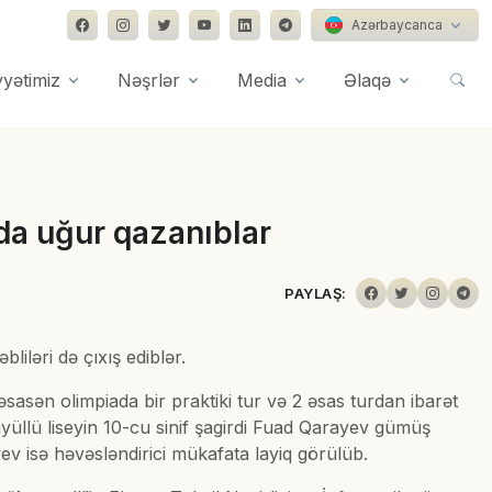
Azərbaycanca
yyətimiz
Nəşrlər
Media
Əlaqə
da uğur qazanıblar
PAYLAŞ:
iləri də çıxış ediblər.
sən olimpiada bir praktiki tur və 2 əsas turdan ibarət
mayüllü liseyin 10-cu sinif şagirdi Fuad Qarayev gümüş
yev isə həvəsləndirici mükafata layiq görülüb.