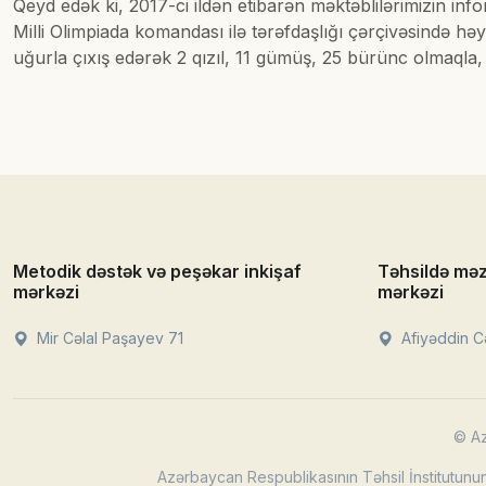
Qeyd edək ki, 2017-ci ildən etibarən məktəblilərimizin inf
Milli Olimpiada komandası ilə tərəfdaşlığı çərçivəsində hə
uğurla çıxış edərək 2 qızıl, 11 gümüş, 25 bürünc olmaqla
Metodik dəstək və peşəkar inkişaf
Təhsildə mə
mərkəzi
mərkəzi
Mir Cəlal Paşayev 71
Afiyəddin Cə
© Az
Azərbaycan Respublikasının Təhsil İnstitutunun 