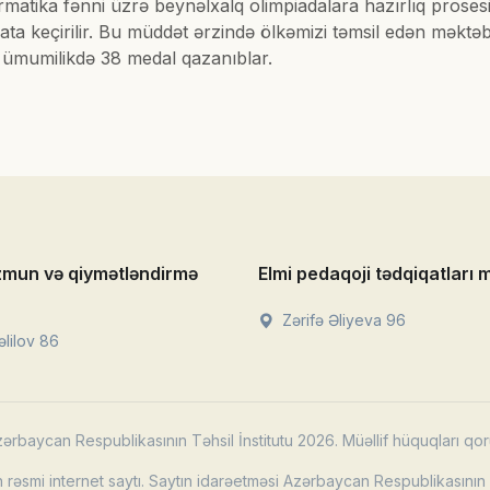
ormatika fənni üzrə beynəlxalq olimpiadalara hazırlıq prosesi
yata keçirilir. Bu müddət ərzində ölkəmizi təmsil edən məktəb
, ümumilikdə 38 medal qazanıblar.
zmun və qiymətləndirmə
Elmi pedaqoji tədqiqatları 
Zərifə Əliyeva 96
lilov 86
ərbaycan Respublikasının Təhsil İnstitutu 2026. Müəllif hüquqları qor
rəsmi internet saytı. Saytın idarəetməsi Azərbaycan Respublikasının T