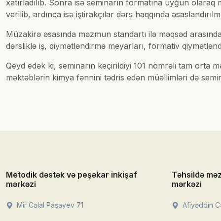
xatırladılıb. Sonra isə seminarın formatına uyğun olaraq mü
verilib, ardınca isə iştirakçılar dərs haqqında əsaslandırılmış
Müzakirə əsasında məzmun standartı ilə məqsəd arasında əl
dərsliklə iş, qiymətləndirmə meyarları, formativ qiymətlənd
Qeyd edək ki, seminarın keçirildiyi 101 nömrəli tam orta 
məktəblərin kimya fənnini tədris edən müəllimləri də semina
Metodik dəstək və peşəkar inkişaf
Təhsildə mə
mərkəzi
mərkəzi
Mir Cəlal Paşayev 71
Afiyəddin Cə