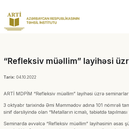
“Refleksiv müəllim” layihəsi üz
Tarix:
04.10.2022
ARTİ MDPİM “Refleksiv müəllim” layihəsi üzrə seminarları
3 oktyabr tarixində Əmi Məmmədov adına 101 nömrəli tam
sinif dərsliyində olan “Metalların icmalı, təbiətdə tapılma
Seminarda əvvəlcə “Refleksiv müəllim” layihəsinin əsas şü