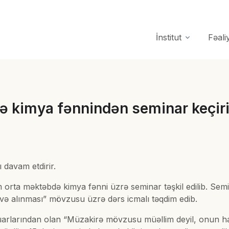
İnstitut
Fəali
rə kimya fənnindən seminar keçiri
 davam etdirir.
 orta məktəbdə kimya fənni üzrə seminar təşkil edilib. Se
sı və alınması” mövzusu üzrə dərs icmalı təqdim edib.
arlarından olan “Müzakirə mövzusu müəllim deyil, onun hazır