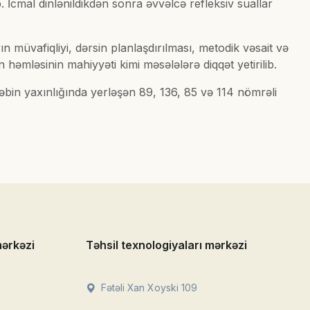
. İcmal dinlənildikdən sonra əvvəlcə refleksiv suallar
 müvafiqliyi, dərsin planlaşdırılması, metodik vəsait və
 həmləsinin mahiyyəti kimi məsələlərə diqqət yetirilib.
əbin yaxınlığında yerləşən 89, 136, 85 və 114 nömrəli
mərkəzi
Təhsil texnologiyaları mərkəzi
Fətəli Xan Xoyski 109