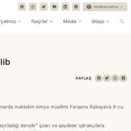
Azərbaycanca
yyətimiz
Nəşrlər
Media
Əlaqə
lib
PAYLAŞ:
minarda məktəbin kimya müəllimi Fərqanə Babayeva 9-cu
ladığı dərsdir” şüarı və qaydalar iştirakçılara