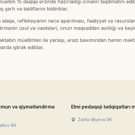
əllim 15 dəqiqə ərzində hazırladığı icmalın təqdimatını edib
 şərh və təkliflərini bildiriblər.
aqə, refleksiyanın necə aparılması, fəaliyyət və resursların
irmənin üsul və vasitələri, onun məqsəddən asılılığı və beyin
məktəbin müəllimləri ilə yanaşı, ərazi baxımından həmin məkt
rda iştirak ediblər.
zmun və qiymətləndirmə
Elmi pedaqoji tədqiqatları 
Zərifə Əliyeva 96
lilov 86