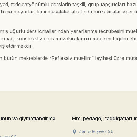
ti, tədqiqatyönümlü dərslərin təşkili, qrup tapşırıqları hazı
irmə meyarları kimi məsələlər ətrafında müzakirələr aparılıb, 
mış uğurlu dərs icmallarından yararlanma təcrübəsini müəllim
rmaq; konstruktiv dərs müzakirələrinin modelini təqdim etmə
iş etdirməkdir.
bütün məktəblərdə “Refleksiv müəllim” layihəsi üzrə mütəmad
zmun və qiymətləndirmə
Elmi pedaqoji tədqiqatları 
Zərifə Əliyeva 96