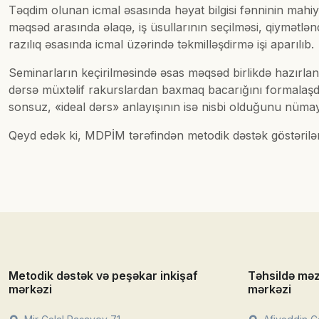
Təqdim olunan icmal əsasında həyat bilgisi fənninin mahiyyə
məqsəd arasında əlaqə, iş üsullarının seçilməsi, qiymətlənd
razılıq əsasında icmal üzərində təkmilləşdirmə işi aparılıb.
Seminarların keçirilməsində əsas məqsəd birlikdə hazırlan
dərsə müxtəlif rakurslardan baxmaq bacarığını formalaşdı
sonsuz, «ideal dərs» anlayışının isə nisbi olduğunu nümay
Qeyd edək ki, MDPİM tərəfindən metodik dəstək göstərilən 
Metodik dəstək və peşəkar inkişaf
Təhsildə mə
mərkəzi
mərkəzi