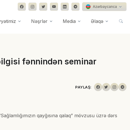
Azərbaycanca
yyətimiz
Nəşrlər
Media
Əlaqə
ilgisi fənnindən seminar
PAYLAŞ:
.
n “Sağlamlığımızın qayğısına qalaq” mövzusu üzrə dərs