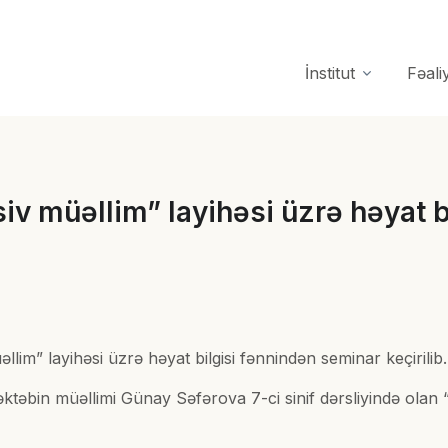
İnstitut
Fəali
v müəllim” layihəsi üzrə həyat b
lim” layihəsi üzrə həyat bilgisi fənnindən seminar keçirilib
ktəbin müəllimi Günay Səfərova 7-ci sinif dərsliyində ola