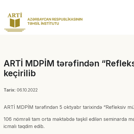
ARTİ MDPİM tərəfindən “Refleksi
keçirilib
Tarix:
06.10.2022
ARTİ MDPİM tərəfindən 5 oktyabr tarixində “Refleksiv müəl
106 nömrəli tam orta məktəbdə təşkil edilən seminarda mə
icmalı təqdim edib.