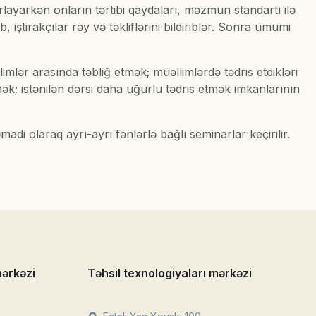
rlayarkən onların tərtibi qaydaları, məzmun standartı ilə
iştirakçılar rəy və təkliflərini bildiriblər. Sonra ümumi
lər arasında təbliğ etmək; müəllimlərdə tədris etdikləri
k; istənilən dərsi daha uğurlu tədris etmək imkanlarının
i olaraq ayrı-ayrı fənlərlə bağlı seminarlar keçirilir.
mərkəzi
Təhsil texnologiyaları mərkəzi