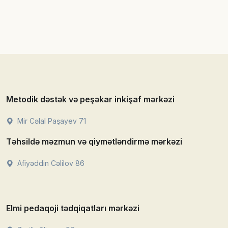
Metodik dəstək və peşəkar inkişaf mərkəzi
Mir Cəlal Paşayev 71
Təhsildə məzmun və qiymətləndirmə mərkəzi
Afiyəddin Cəlilov 86
Elmi pedaqoji tədqiqatları mərkəzi