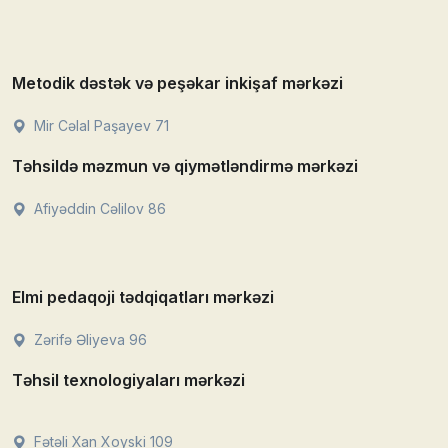
Metodik dəstək və peşəkar inkişaf mərkəzi
Mir Cəlal Paşayev 71
Təhsildə məzmun və qiymətləndirmə mərkəzi
Afiyəddin Cəlilov 86
Elmi pedaqoji tədqiqatları mərkəzi
Zərifə Əliyeva 96
Təhsil texnologiyaları mərkəzi
Fətəli Xan Xoyski 109