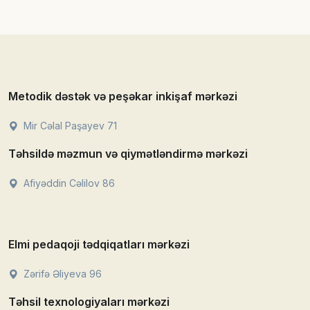
Metodik dəstək və peşəkar inkişaf mərkəzi
Mir Cəlal Paşayev 71
Təhsildə məzmun və qiymətləndirmə mərkəzi
Afiyəddin Cəlilov 86
Elmi pedaqoji tədqiqatları mərkəzi
Zərifə Əliyeva 96
Təhsil texnologiyaları mərkəzi