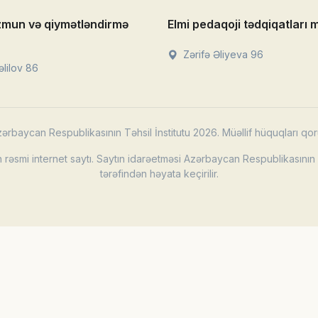
zmun və qiymətləndirmə
Elmi pedaqoji tədqiqatları 
Zərifə Əliyeva 96
lilov 86
ərbaycan Respublikasının Təhsil İnstitutu 2026. Müəllif hüquqları qor
rəsmi internet saytı. Saytın idarəetməsi Azərbaycan Respublikasının T
tərəfindən həyata keçirilir.