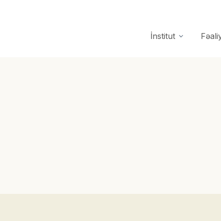
İnstitut
Fəali