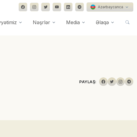
Azərbaycanca
yyətimiz
Nəşrlər
Media
Əlaqə
PAYLAŞ: