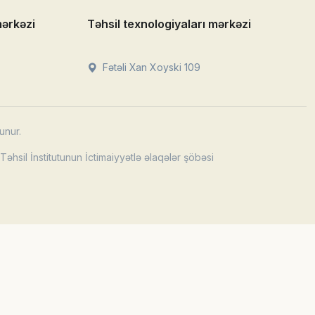
mərkəzi
Təhsil texnologiyaları mərkəzi
Fətəli Xan Xoyski 109
unur.
əhsil İnstitutunun İctimaiyyətlə əlaqələr şöbəsi