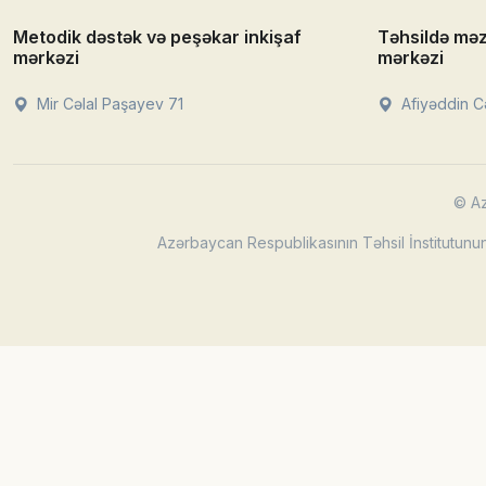
Metodik dəstək və peşəkar inkişaf
Təhsildə mə
mərkəzi
mərkəzi
Mir Cəlal Paşayev 71
Afiyəddin Cə
© Az
Azərbaycan Respublikasının Təhsil İnstitutunun 