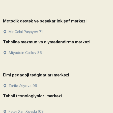
Metodik dəstək və peşəkar inkişaf mərkəzi
Mir Cəlal Paşayev 71
Təhsildə məzmun və qiymətləndirmə mərkəzi
Afiyəddin Cəlilov 86
Elmi pedaqoji tədqiqatları mərkəzi
Zərifə Əliyeva 96
Təhsil texnologiyaları mərkəzi
Fətəli Xan Xoyski 109