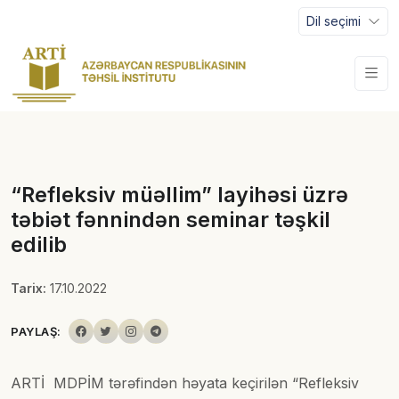
Dil seçimi
“Refleksiv müəllim” layihəsi üzrə
təbiət fənnindən seminar təşkil
edilib
Tarix:
17.10.2022
PAYLAŞ:
ARTİ MDPİM tərəfindən həyata keçirilən “Refleksiv