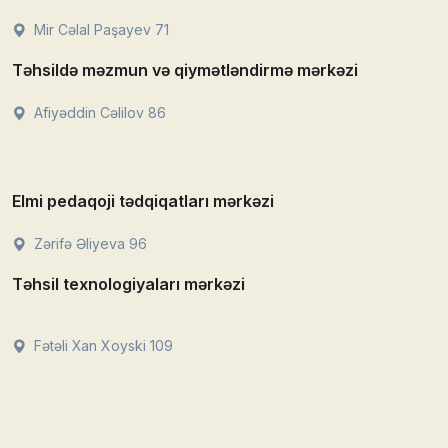
Mir Cəlal Paşayev 71
Təhsildə məzmun və qiymətləndirmə mərkəzi
Afiyəddin Cəlilov 86
Elmi pedaqoji tədqiqatları mərkəzi
Zərifə Əliyeva 96
Təhsil texnologiyaları mərkəzi
Fətəli Xan Xoyski 109