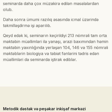
seminarda daha çox müzakirə edilən məsələlərdən
olub.
Daha sonra ümumi razılıq əsasında icmal üzərində
təkmilləşdirmə işi aparılıb.
Qeyd edək ki, seminarın keçirildiyi 213 nömrəli tam orta
məktəbin müəllimləri ilə yanaşı, ərazi baxımından həmin
məktəbin yaxınlığında yerləşən 104, 146 və 155 nömrəli
məktəblərin biologiya və təbiət fənlərini tədris edən
müəllimləri də seminarda iştirak ediblər.
Metodik dəstək və peşəkar inkişaf mərkəzi