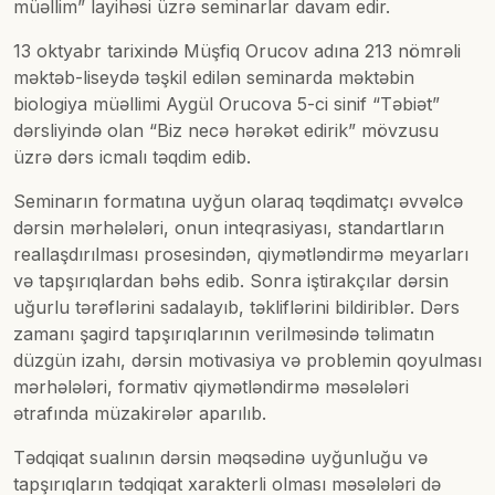
müəllim” layihəsi üzrə seminarlar davam edir.
13 oktyabr tarixində Müşfiq Orucov adına 213 nömrəli
məktəb-liseydə təşkil edilən seminarda məktəbin
biologiya müəllimi Aygül Orucova 5-ci sinif “Təbiət”
dərsliyində olan “Biz necə hərəkət edirik” mövzusu
üzrə dərs icmalı təqdim edib.
Seminarın formatına uyğun olaraq təqdimatçı əvvəlcə
dərsin mərhələləri, onun inteqrasiyası, standartların
reallaşdırılması prosesindən, qiymətləndirmə meyarları
və tapşırıqlardan bəhs edib. Sonra iştirakçılar dərsin
uğurlu tərəflərini sadalayıb, təkliflərini bildiriblər. Dərs
zamanı şagird tapşırıqlarının verilməsində təlimatın
düzgün izahı, dərsin motivasiya və problemin qoyulması
mərhələləri, formativ qiymətləndirmə məsələləri
ətrafında müzakirələr aparılıb.
Tədqiqat sualının dərsin məqsədinə uyğunluğu və
tapşırıqların tədqiqat xarakterli olması məsələləri də