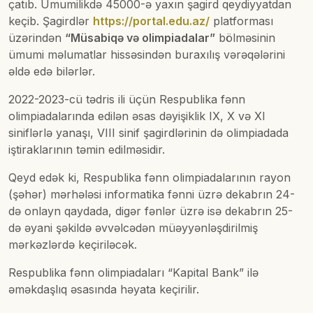
çatıb. Ümumilikdə 45000-ə yaxın şagird qeydiyyatdan
keçib. Şagirdlər
https://portal.edu.az/
platforması
üzərindən
“Müsabiqə və olimpiadalar”
bölməsinin
ümumi məlumatlar hissəsindən buraxılış vərəqələrini
əldə edə bilərlər.
2022-2023-cü tədris ili üçün Respublika fənn
olimpiadalarında edilən əsas dəyişiklik IX, X və XI
siniflərlə yanaşı, VIII sinif şagirdlərinin də olimpiadada
iştiraklarının təmin edilməsidir.
Qeyd edək ki, Respublika fənn olimpiadalarının rayon
(şəhər) mərhələsi informatika fənni üzrə dekabrın 24-
də onlayn qaydada, digər fənlər üzrə isə dekabrın 25-
də əyani şəkildə əvvəlcədən müəyyənləşdirilmiş
mərkəzlərdə keçiriləcək.
Respublika fənn olimpiadaları “Kapital Bank” ilə
əməkdaşlıq əsasında həyata keçirilir.