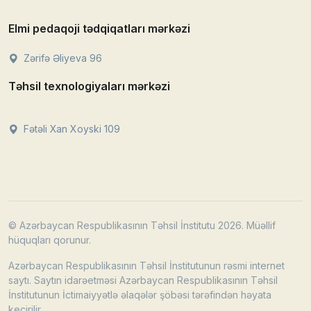
Elmi pedaqoji tədqiqatları mərkəzi
Zərifə Əliyeva 96
Təhsil texnologiyaları mərkəzi
Fətəli Xan Xoyski 109
© Azərbaycan Respublikasının Təhsil İnstitutu 2026. Müəllif
hüquqları qorunur.
Azərbaycan Respublikasının Təhsil İnstitutunun rəsmi internet
saytı. Saytın idarəetməsi Azərbaycan Respublikasının Təhsil
İnstitutunun İctimaiyyətlə əlaqələr şöbəsi tərəfindən həyata
keçirilir.