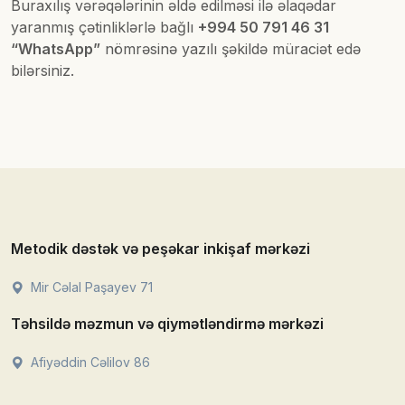
Buraxılış vərəqələrinin əldə edilməsi ilə əlaqədar
yaranmış çətinliklərlə bağlı
+994 50 791 46 31
“WhatsApp”
nömrəsinə yazılı şəkildə müraciət edə
bilərsiniz.
Metodik dəstək və peşəkar inkişaf mərkəzi
Mir Cəlal Paşayev 71
Təhsildə məzmun və qiymətləndirmə mərkəzi
Afiyəddin Cəlilov 86