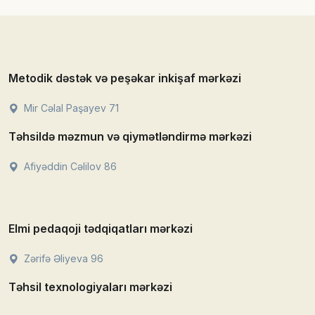
Metodik dəstək və peşəkar inkişaf mərkəzi
Mir Cəlal Paşayev 71
Təhsildə məzmun və qiymətləndirmə mərkəzi
Afiyəddin Cəlilov 86
Elmi pedaqoji tədqiqatları mərkəzi
Zərifə Əliyeva 96
Təhsil texnologiyaları mərkəzi