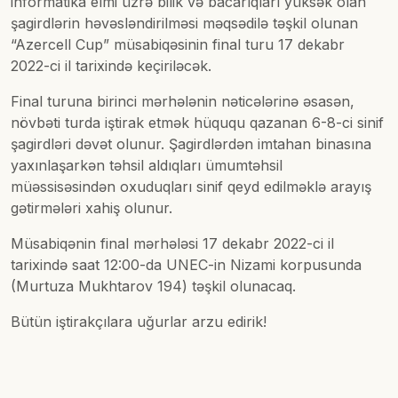
informatika elmi üzrə bilik və bacarıqları yüksək olan
şagirdlərin həvəsləndirilməsi məqsədilə təşkil olunan
“Azercell Cup” müsabiqəsinin final turu 17 dekabr
2022-ci il tarixində keçiriləcək.
Final turuna birinci mərhələnin nəticələrinə əsasən,
növbəti turda iştirak etmək hüququ qazanan 6-8-ci sinif
şagirdləri dəvət olunur. Şagirdlərdən imtahan binasına
yaxınlaşarkən təhsil aldıqları ümumtəhsil
müəssisəsindən oxuduqları sinif qeyd edilməklə arayış
gətirmələri xahiş olunur.
Müsabiqənin final mərhələsi 17 dekabr 2022-ci il
tarixində saat 12:00-da UNEC-in Nizami korpusunda
(Murtuza Mukhtarov 194) təşkil olunacaq.
Bütün iştirakçılara uğurlar arzu edirik!