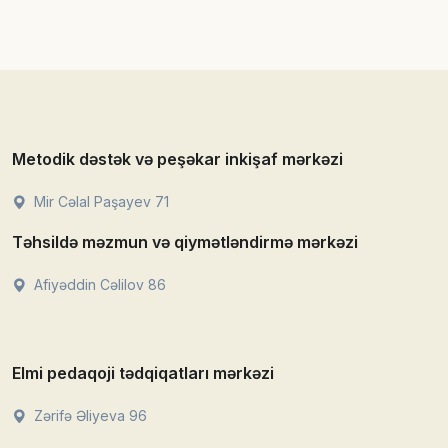
Metodik dəstək və peşəkar inkişaf mərkəzi
Mir Cəlal Paşayev 71
Təhsildə məzmun və qiymətləndirmə mərkəzi
Afiyəddin Cəlilov 86
Elmi pedaqoji tədqiqatları mərkəzi
Zərifə Əliyeva 96