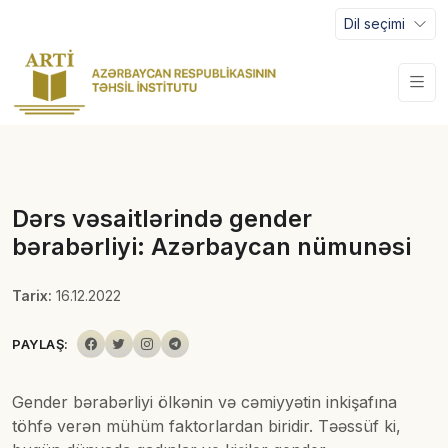
Dil seçimi
Dərs vəsaitlərində gender
bərabərliyi: Azərbaycan nümunəsi
Tarix:
16.12.2022
PAYLAŞ:
Gender bərabərliyi ölkənin və cəmiyyətin inkişafına
töhfə verən mühüm faktorlardan biridir. Təəssüf ki,