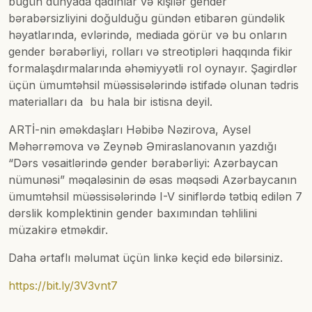
bugün dünyada qadınlar və kişilər gender
bərabərsizliyini doğulduğu gündən etibarən gündəlik
həyatlarında, evlərində, mediada görür və bu onların
gender bərabərliyi, rolları və streotipləri haqqında fikir
formalaşdırmalarında əhəmiyyətli rol oynayır. Şagirdlər
üçün ümumtəhsil müəssisələrində istifadə olunan tədris
materialları da bu hala bir istisna deyil.
ARTİ-nin əməkdaşları Həbibə Nəzirova, Aysel
Məhərrəmova və Zeynəb Əmiraslanovanın yazdığı
“Dərs vəsaitlərində gender bərabərliyi: Azərbaycan
nümunəsi” məqaləsinin də əsas məqsədi Azərbaycanın
ümumtəhsil müəssisələrində I-V siniflərdə tətbiq edilən 7
dərslik komplektinin gender baxımından təhlilini
müzakirə etməkdir.
Daha ərtaflı məlumat üçün linkə keçid edə bilərsiniz.
https://bit.ly/3V3vnt7