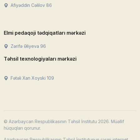
Afiyəddin Cəlilov 86
Elmi pedaqoji tədqiqatları mərkəzi
Zərifə Əliyeva 96
Təhsil texnologiyaları mərkəzi
Fətəli Xan Xoyski 109
© Azərbaycan Respublikasının Təhsil İnstitutu 2026. Müəllif
hüquqları qorunur.
Azərbaycan Respublikasının Təhsil İnstitutunun rəsmi internet