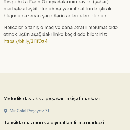
Respublika Fənn Olimpiadalarının rayon (şəhər)
mərhələsi təşkil olunub və yarımfinal turda iştirak
hüququ qazanan şagirdlərin adları elan olunub.
Nəticələrlə tanış olmaq və daha ətraflı məlumat əldə
etmək üçün aşağıdakı linkə keçid edə bilərsiniz:
https://bit.ly/3I1fOz4
Metodik dəstək və peşəkar inkişaf mərkəzi
Mir Cəlal Paşayev 71
Təhsildə məzmun və qiymətləndirmə mərkəzi