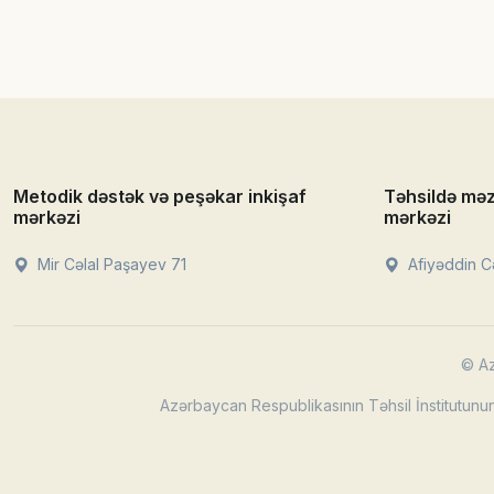
Metodik dəstək və peşəkar inkişaf
Təhsildə mə
mərkəzi
mərkəzi
Mir Cəlal Paşayev 71
Afiyəddin Cə
© Az
Azərbaycan Respublikasının Təhsil İnstitutunun 