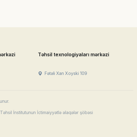
mərkəzi
Təhsil texnologiyaları mərkəzi
Fətəli Xan Xoyski 109
unur.
əhsil İnstitutunun İctimaiyyətlə əlaqələr şöbəsi