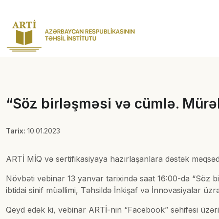
“Söz birləşməsi və cümlə. Mürək
Tarix:
10.01.2023
ARTİ MİQ və sertifikasiyaya hazırlaşanlara dəstək məqsədil
Növbəti vebinar 13 yanvar tarixində saat 16:00-da “Söz bi
ibtidai sinif müəllimi, Təhsildə İnkişaf və İnnovasiyalar üz
Qeyd edək ki, vebinar ARTİ-nin “Facebook” səhifəsi üzər