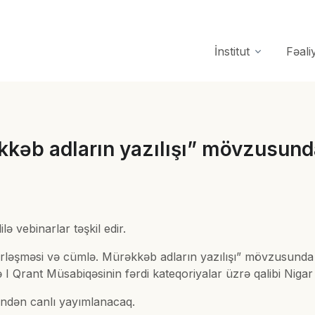
İnstitut
Fəali
kəb adların yazılışı” mövzusunda
ə vebinarlar təşkil edir.
rləşməsi və cümlə. Mürəkkəb adların yazılışı” mövzusunda k
rə I Qrant Müsabiqəsinin fərdi kateqoriyalar üzrə qalibi Niga
indən canlı yayımlanacaq.