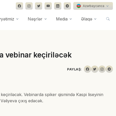
Azərbaycanca
yyətimiz
Nəşrlər
Media
Əlaqə
 vebinar keçiriləcək
PAYLAŞ:
eçiriləcək. Vebinarda spiker qismində Kaspi liseyinin
r Vəliyeva çıxış edəcək.