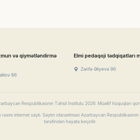
zmun və qiymətləndirmə
Elmi pedaqoji tədqiqatları 
Zərifə Əliyeva 96
lilov 86
ərbaycan Respublikasının Təhsil İnstitutu 2026. Müəllif hüquqları qor
rəsmi internet saytı. Saytın idarəetməsi Azərbaycan Respublikasının T
tərəfindən həyata keçirilir.