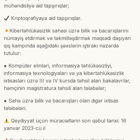
mühəndisliyə aid tapşırıqlar;
Kriptoqrafiyaya aid tapşırıqlar.
Kibertəhlükəsizlik sahəsi üzrə bilik və bacarıqlarını
nümayiş etdirmək və təkmilləşdirmək məqsədi daşıyan
qış kampında aşağıdakı şəxslərin iştirakı nəzərdə
tutulur:
● Kompüter elmləri, informasiya təhlükəsizliyi,
informasiya texnologiyaları və ya kibertəhlükəsizlik
ixtisasları üzrə III və IV kursda təhsil alan bakalavrlar,
həmçinin magistratura təhsili alan tələbələr;
● Sahə üzrə bilik və bacarıqları olan digər ixtisas
tələbələri.
Qeydiyyat üçün müraciətlərin son qəbul tarixi: 16
yanvar 2023-cü il