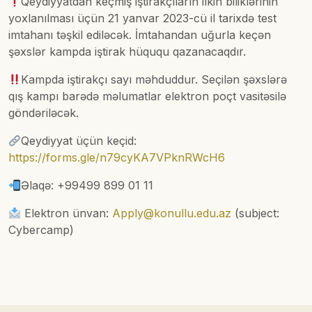
Qeydiyyatdan keçmiş iştirakçıların ilkin biliklərinin
yoxlanılması üçün 21 yanvar 2023-cü il tarixdə test
imtahanı təşkil ediləcək. İmtahandan uğurla keçən
şəxslər kampda iştirak hüququ qazanacaqdır.
Kampda iştirakçı sayı məhduddur. Seçilən şəxslərə
qış kampı barədə məlumatlar elektron poçt vasitəsilə
göndəriləcək.
Qeydiyyat üçün keçid:
https://forms.gle/n79cyKA7VPknRWcH6
Əlaqə: +99499 899 01 11
Elektron ünvan:
Apply@konullu.edu.az
(subject:
Cybercamp)