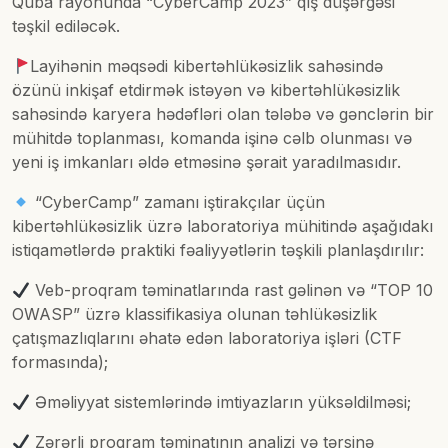
Quba rayonunda “CyberCamp 2023” qış düşərgəsi
təşkil ediləcək.
Layihənin məqsədi kibertəhlükəsizlik sahəsində
özünü inkişaf etdirmək istəyən və kibertəhlükəsizlik
sahəsində karyera hədəfləri olan tələbə və gənclərin bir
mühitdə toplanması, komanda işinə cəlb olunması və
yeni iş imkanları əldə etməsinə şərait yaradılmasıdır.
“CyberCamp” zamanı iştirakçılar üçün
kibertəhlükəsizlik üzrə laboratoriya mühitində aşağıdakı
istiqamətlərdə praktiki fəaliyyətlərin təşkili planlaşdırılır:
Veb-proqram təminatlarında rast gəlinən və “TOP 10
OWASP” üzrə klassifikasiya olunan təhlükəsizlik
çatışmazlıqlarını əhatə edən laboratoriya işləri (CTF
formasında);
Əməliyyat sistemlərində imtiyazların yüksəldilməsi;
Zərərli proqram təminatının analizi və tərsinə