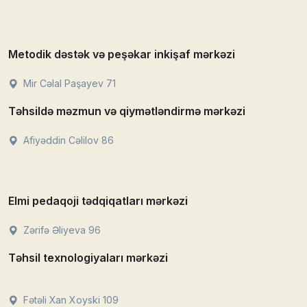
Metodik dəstək və peşəkar inkişaf mərkəzi
Mir Cəlal Paşayev 71
Təhsildə məzmun və qiymətləndirmə mərkəzi
Afiyəddin Cəlilov 86
Elmi pedaqoji tədqiqatları mərkəzi
Zərifə Əliyeva 96
Təhsil texnologiyaları mərkəzi
Fətəli Xan Xoyski 109