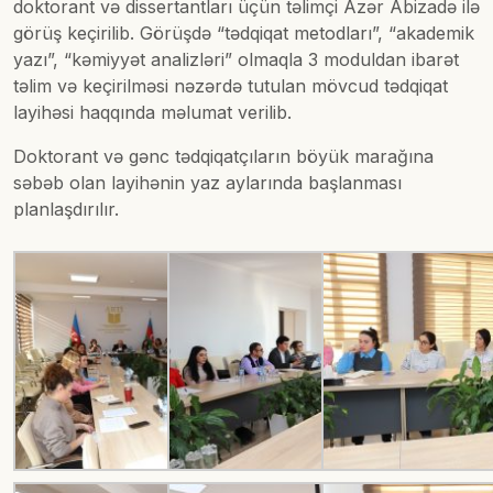
doktorant və dissertantları üçün təlimçi Azər Abizadə ilə
görüş keçirilib. Görüşdə “tədqiqat metodları”, “akademik
yazı”, “kəmiyyət analizləri” olmaqla 3 moduldan ibarət
təlim və keçirilməsi nəzərdə tutulan mövcud tədqiqat
layihəsi haqqında məlumat verilib.
Doktorant və gənc tədqiqatçıların böyük marağına
səbəb olan layihənin yaz aylarında başlanması
planlaşdırılır.