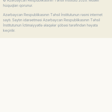
© Azərbaycan Respublikasının Təhsil İnstitutu 2026. Müəllif
hüquqları qorunur.
Azərbaycan Respublikasının Təhsil İnstitutunun rəsmi internet
saytı. Saytın idarəetməsi Azərbaycan Respublikasının Təhsil
İnstitutunun İctimaiyyətlə əlaqələr şöbəsi tərəfindən həyata
keçirilir.