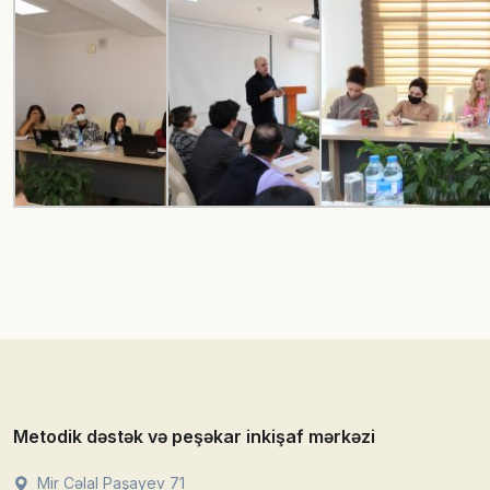
Metodik dəstək və peşəkar inkişaf mərkəzi
Mir Cəlal Paşayev 71