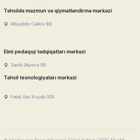
Təhsildə məzmun və qiymətləndirmə mərkəzi
Afiyəddin Cəlilov 86
Elmi pedaqoji tədqiqatları mərkəzi
Zərifə Əliyeva 96
Təhsil texnologiyaları mərkəzi
Fətəli Xan Xoyski 109