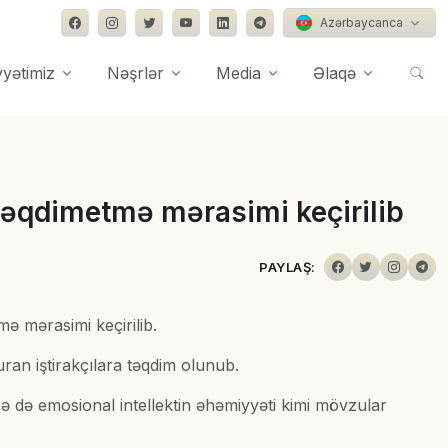
Azərbaycanca
yyətimiz
Nəşrlər
Media
Əlaqə
 təqdimetmə mərasimi keçirilib
PAYLAŞ:
ə mərasimi keçirilib.
uran iştirakçılara təqdim olunub.
əcə də emosional intellektin əhəmiyyəti kimi mövzular