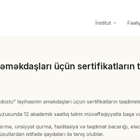
İnstitut
Fəali
 əməkdaşları üçün sertifikatların
stu” layihəsinin əməkdaşları üçün sertifikatların təqdimetm
mövzusunda 12 akademik saatlıq təlimi müvəffəqiyyətlə başa v
vermə, ünsiyyət qurma, fasilitasiya və təqdimat bacarığı, el
sullardan istifadə qaydaları ilə tanış olublar.