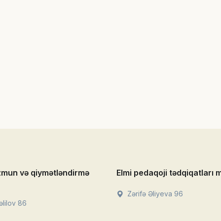
zmun və qiymətləndirmə
Elmi pedaqoji tədqiqatları 
Zərifə Əliyeva 96
lilov 86