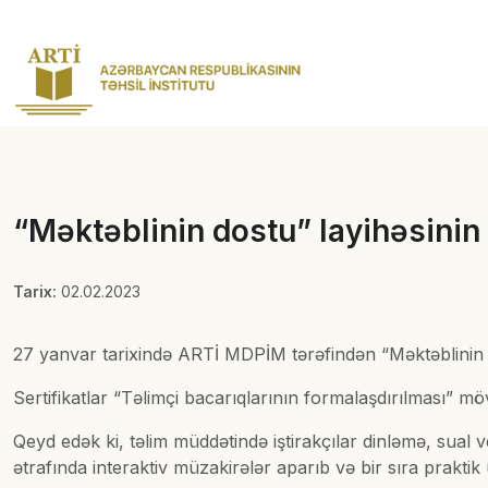
“Məktəblinin dostu” layihəsinin
Tarix:
02.02.2023
27 yanvar tarixində ARTİ MDPİM tərəfindən “Məktəblinin do
Sertifikatlar “Təlimçi bacarıqlarının formalaşdırılması” 
Qeyd edək ki, təlim müddətində iştirakçılar dinləmə, sual 
ətrafında interaktiv müzakirələr aparıb və bir sıra praktik ü