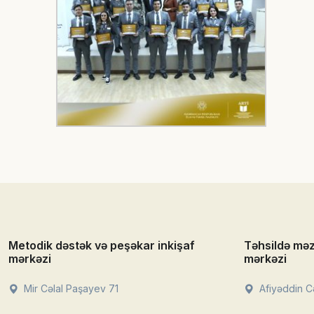
Metodik dəstək və peşəkar inkişaf
Təhsildə mə
mərkəzi
mərkəzi
Mir Cəlal Paşayev 71
Afiyəddin Cə