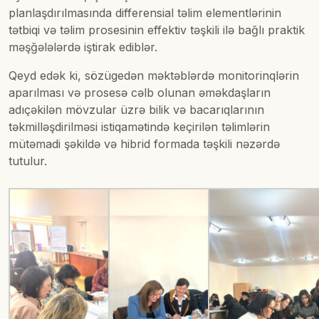
planlaşdırılmasında differensial təlim elementlərinin
tətbiqi və təlim prosesinin effektiv təşkili ilə bağlı praktik
məşğələlərdə iştirak ediblər.
Qeyd edək ki, sözügedən məktəblərdə monitorinqlərin
aparılması və prosesə cəlb olunan əməkdaşların
adıçəkilən mövzular üzrə bilik və bacarıqlarının
təkmilləşdirilməsi istiqamətində keçirilən təlimlərin
mütəmadi şəkildə və hibrid formada təşkili nəzərdə
tutulur.