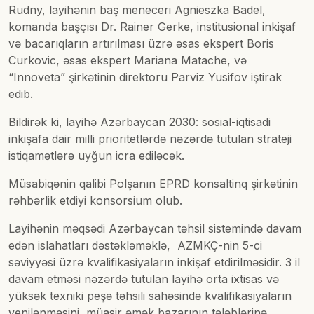
Rudny, layihənin baş meneceri Agnieszka Badel,
komanda başçısı Dr. Rainer Gerke, institusional inkişaf
və bacarıqların artırılması üzrə əsas ekspert Boris
Curkovic, əsas ekspert Mariana Matache, və
“Innoveta” şirkətinin direktoru Parviz Yusifov iştirak
edib.
Bildirək ki, layihə Azərbaycan 2030: sosial-iqtisadi
inkişafa dair milli prioritetlərdə nəzərdə tutulan strateji
istiqamətlərə uyğun icra ediləcək.
Müsabiqənin qalibi Polşanın EPRD konsaltinq şirkətinin
rəhbərlik etdiyi konsorsium olub.
Layihənin məqsədi Azərbaycan təhsil sistemində davam
edən islahatları dəstəkləməklə, AZMKÇ-nin 5-ci
səviyyəsi üzrə kvalifikasiyaların inkişaf etdirilməsidir. 3 il
davam etməsi nəzərdə tutulan layihə orta ixtisas və
yüksək texniki peşə təhsili sahəsində kvalifikasiyaların
yenilənməsini, müasir əmək bazarının tələblərinə