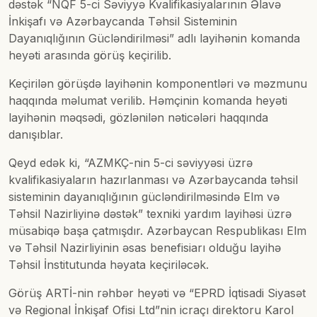
dəstək “NQF 5-ci Səviyyə Kvalifikasiyalarının Əlavə
İnkişafı və Azərbaycanda Təhsil Sisteminin
Dayanıqlığının Gücləndirilməsi” adlı layihənin komanda
heyəti arasında görüş keçirilib.
Keçirilən görüşdə layihənin komponentləri və məzmunu
haqqında məlumat verilib. Həmçinin komanda heyəti
layihənin məqsədi, gözlənilən nəticələri haqqında
danışıblar.
Qeyd edək ki, “AZMKÇ-nin 5-ci səviyyəsi üzrə
kvalifikasiyaların hazırlanması və Azərbaycanda təhsil
sisteminin dayanıqlığının gücləndirilməsində Elm və
Təhsil Nazirliyinə dəstək” texniki yardım layihəsi üzrə
müsabiqə başa çatmışdır. Azərbaycan Respublikası Elm
və Təhsil Nazirliyinin əsas benefisiarı olduğu layihə
Təhsil İnstitutunda həyata keçiriləcək.
Görüş ARTİ-nin rəhbər heyəti və “EPRD İqtisadi Siyasət
və Regional İnkişaf Ofisi Ltd”nin icraçı direktoru Karol