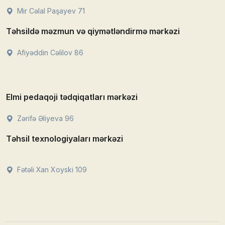
Mir Cəlal Paşayev 71
Təhsildə məzmun və qiymətləndirmə mərkəzi
Afiyəddin Cəlilov 86
Elmi pedaqoji tədqiqatları mərkəzi
Zərifə Əliyeva 96
Təhsil texnologiyaları mərkəzi
Fətəli Xan Xoyski 109